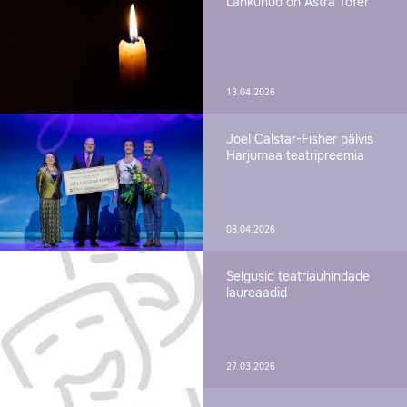
Lahkunud on Astra Tofer
13.04.2026
Joel Calstar-Fisher pälvis
Harjumaa teatripreemia
08.04.2026
Selgusid teatriauhindade
laureaadid
27.03.2026