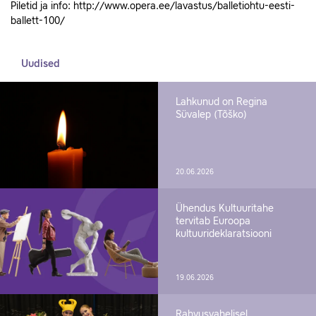
Piletid ja info: http://www.opera.ee/lavastus/balletiohtu-eesti-
ballett-100/
Uudised
Lahkunud on Regina
Süvalep (Tõško)
20.06.2026
Ühendus Kultuuritahe
tervitab Euroopa
kultuurideklaratsiooni
19.06.2026
Rahvusvahelisel