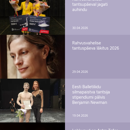
tantsupäeval jagati
auhindu
30.04.2026
Rahvusvahelise
tantuspäeva läkitus 2026
29.04.2026
Eesti Balletiliidu
silmapaistva tantsija
stipendiumi pälvis
Benjamin Newman
19.04.2026