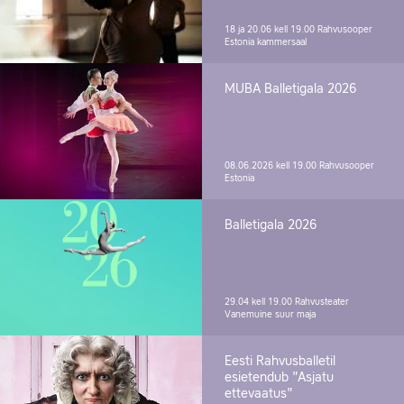
18 ja 20.06 kell 19.00
Rahvusooper
Estonia kammersaal
MUBA Balletigala 2026
08.06.2026 kell 19.00
Rahvusooper
Estonia
Balletigala 2026
29.04 kell 19.00
Rahvusteater
Vanemuine suur maja
Eesti Rahvusballetil
esietendub "Asjatu
ettevaatus"