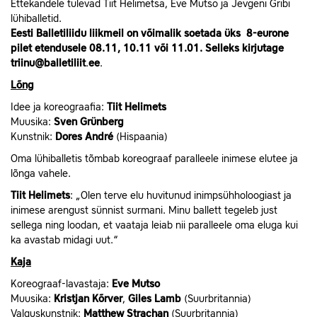
Ettekandele tulevad Tiit Helimetsa, Eve Mutso ja Jevgeni Gribi
lühiballetid.
Eesti
Balletiliidu
liikmeil
on
või
malik
soetada
ü
ks
8-e
urone
pilet
etendusele 08.11, 10.11 või 11.01.
Selleks
kirjutage
triinu
@
balletiliit
.
ee
.
Lõng
Idee ja koreograafia:
Tiit Helimets
Muusika:
Sven Grünberg
Kunstnik:
Dores André
(Hispaania)
Oma lühiballetis tõmbab koreograaf paralleele inimese elutee ja
lõnga vahele.
Tiit Helimets
: „Olen terve elu huvitunud inimpsühholoogiast ja
inimese arengust sünnist surmani. Minu ballett tegeleb just
sellega ning loodan, et vaataja leiab nii paralleele oma eluga kui
ka avastab midagi uut.“
Kaja
Koreograaf-lavastaja:
Eve Mutso
Muusika:
Kristjan Kõrver
,
Giles Lamb
(Suurbritannia)
Valguskunstnik:
Matthew Strachan
(Suurbritannia)