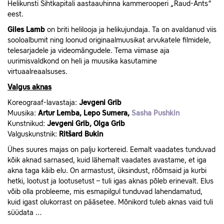
Helikunsti Sihtkapitali aastaauhinna kammerooperi „Raud-Ants“
eest.
Giles Lamb
on briti helilooja ja helikujundaja. Ta on avaldanud viis
sooloalbumit ning loonud originaalmuusikat arvukatele filmidele,
telesarjadele ja videomängudele. Tema viimase aja
uurimisvaldkond on heli ja muusika kasutamine
virtuaalreaalsuses.
Valgus aknas
Koreograaf-lavastaja:
Jevgeni Grib
Muusika:
Artur Lemba, Lepo Sumera,
Sasha Pushkin
Kunstnikud:
Jevgeni Grib, Olga Grib
Valguskunstnik:
Ritšard Bukin
Ühes suures majas on palju kortereid. Eemalt vaadates tunduvad
kõik aknad sarnased, kuid lähemalt vaadates avastame, et iga
akna taga käib elu. On armastust, üksindust, rõõmsaid ja kurbi
hetki, lootust ja lootusetust – tuli igas aknas põleb erinevalt. Elus
võib olla probleeme, mis esmapilgul tunduvad lahendamatud,
kuid igast olukorrast on pääsetee. Mõnikord tuleb aknas vaid tuli
süüdata …