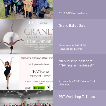
02.11.2025
Metsakalmistu
Grand Ballet Gala
10. november kell 19.00
Rahvusooper Estonia
VII Sügisene balletiõhtu -
"NAT´ike armastusest"
2. november 17.00
Rakvere Teatri
väike saal
PBT Workshop Tallinnas