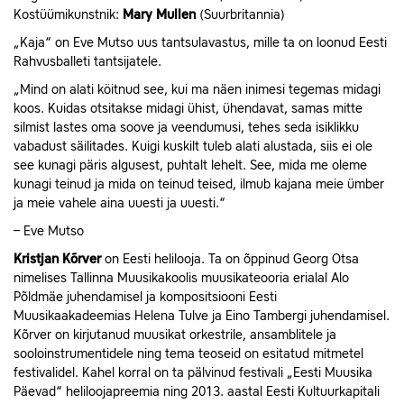
Kostüümikunstnik:
Mary Mullen
(Suurbritannia)
„Kaja“ on Eve Mutso uus tantsulavastus, mille ta on loonud Eesti
Rahvusballeti tantsijatele.
„Mind on alati köitnud see, kui ma näen inimesi tegemas midagi
koos. Kuidas otsitakse midagi ühist, ühendavat, samas mitte
silmist lastes oma soove ja veendumusi, tehes seda isiklikku
vabadust säilitades. Kuigi kuskilt tuleb alati alustada, siis ei ole
see kunagi päris algusest, puhtalt lehelt. See, mida me oleme
kunagi teinud ja mida on teinud teised, ilmub kajana meie ümber
ja meie vahele aina uuesti ja uuesti.“
– Eve Mutso
Kristjan Kõrver
on Eesti helilooja. Ta on õppinud Georg Otsa
nimelises Tallinna Muusikakoolis muusikateooria erialal Alo
Põldmäe juhendamisel ja kompositsiooni Eesti
Muusikaakadeemias Helena Tulve ja Eino Tambergi juhendamisel.
Kõrver on kirjutanud muusikat orkestrile, ansamblitele ja
sooloinstrumentidele ning tema teoseid on esitatud mitmetel
festivalidel. Kahel korral on ta pälvinud festivali „Eesti Muusika
Päevad“ heliloojapreemia ning 2013. aastal Eesti Kultuurkapitali