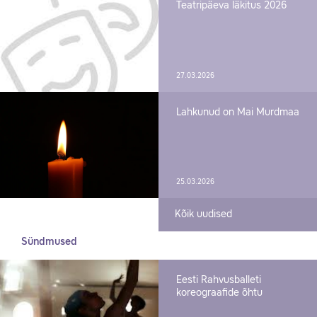
Teatripäeva läkitus 2026
27.03.2026
Lahkunud on Mai Murdmaa
25.03.2026
Kõik uudised
Sündmused
Eesti Rahvusballeti
koreograafide õhtu