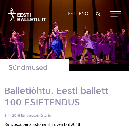
EST
ENG
Sündmused
Balletiõhtu. Eesti ballett
100 ESIETENDUS
8.11.2018
Rahvusooper Estonia
Rahvusooperis Estonia 8. novembril 2018