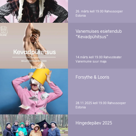
26. märts kell 19.00
Rahvusooper
Estonia
Vanemuises esietendub
"Kevadpühitsus"
14.märts kell 19.00
Rahvusteater
Vanemuine suur maja
Forsythe & Looris
28.11.2025 kell 19.00
Rahvusooper
Estonia
Hingedepäev 2025