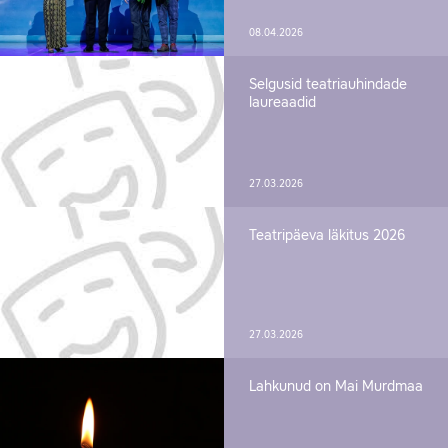
08.04.2026
Selgusid teatriauhindade
laureaadid
27.03.2026
Teatripäeva läkitus 2026
27.03.2026
Lahkunud on Mai Murdmaa