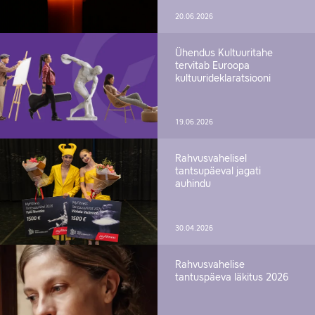
20.06.2026
Ühendus Kultuuritahe
tervitab Euroopa
kultuurideklaratsiooni
19.06.2026
Rahvusvahelisel
tantsupäeval jagati
auhindu
30.04.2026
Rahvusvahelise
tantuspäeva läkitus 2026