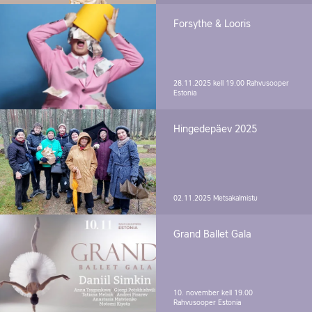
Forsythe & Looris
28.11.2025 kell 19.00
Rahvusooper
Estonia
Hingedepäev 2025
02.11.2025
Metsakalmistu
Grand Ballet Gala
10. november kell 19.00
Rahvusooper Estonia