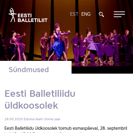
EST
ENG
Sündmused
Eesti Balletiliidu
üldkoosolek
28.09.2020
Estonia teatri Sinine saal
Eesti Balletiliidu üldkoosolek toimub esmaspäeval, 28. septembril