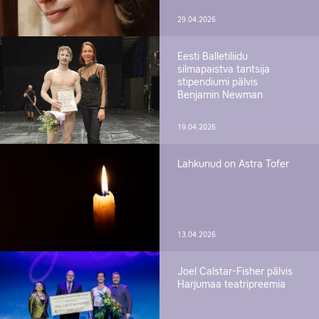
29.04.2026
Eesti Balletiliidu
silmapaistva tantsija
stipendiumi pälvis
Benjamin Newman
19.04.2026
Lahkunud on Astra Tofer
13.04.2026
Joel Calstar-Fisher pälvis
Harjumaa teatripreemia