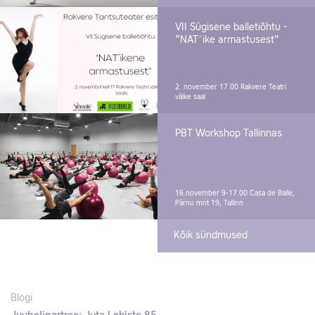
VII Sügisene balletiõhtu -
"NAT´ike armastusest"
2. november 17.00
Rakvere Teatri
väike saal
PBT Workshop Tallinnas
16.november 9-17.00
Casa de Baile,
Pärnu mnt 19, Tallinn
Kõik sündmused
Blogi