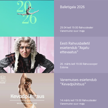
Balletigala 2026
29.04 kell 19.00
Rahvusteater
Vanemuine suur maja
Eesti Rahvusballetil
esietendub "Asjatu
ettevaatus"
26. märts kell 19.00
Rahvusooper
Estonia
Vanemuises esietendub
"Kevadpühitsus"
14.märts kell 19.00
Rahvusteater
Vanemuine suur maja