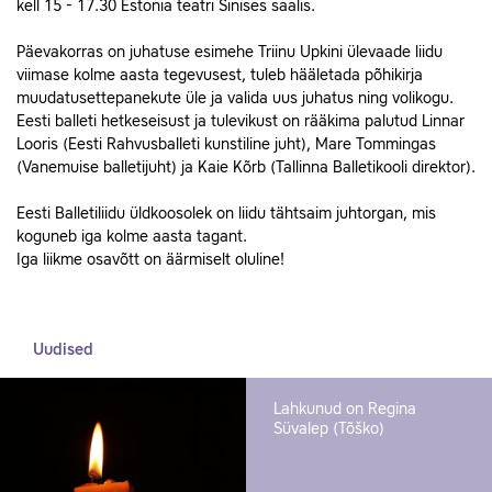
kell 15 - 17.30 Estonia teatri Sinises saalis.
Päevakorras on juhatuse esimehe Triinu Upkini ülevaade liidu
viimase kolme aasta tegevusest, tuleb hääletada põhikirja
muudatusettepanekute üle ja valida uus juhatus ning volikogu.
Eesti balleti hetkeseisust ja tulevikust on rääkima palutud Linnar
Looris (Eesti Rahvusballeti kunstiline juht), Mare Tommingas
(Vanemuise balletijuht) ja Kaie Kõrb (Tallinna Balletikooli direktor).
Eesti Balletiliidu üldkoosolek on liidu tähtsaim juhtorgan, mis
koguneb iga kolme aasta tagant.
Iga liikme osavõtt on äärmiselt oluline!
Uudised
Lahkunud on Regina
Süvalep (Tõško)