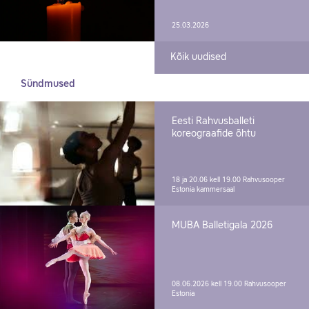
25.03.2026
Kõik uudised
Sündmused
Eesti Rahvusballeti
koreograafide õhtu
18 ja 20.06 kell 19.00
Rahvusooper
Estonia kammersaal
MUBA Balletigala 2026
08.06.2026 kell 19.00
Rahvusooper
Estonia