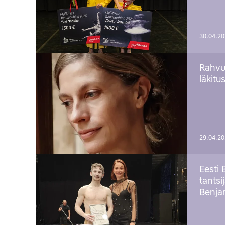
30.04.2
Rahvu
läkitu
29.04.2
Eesti 
tantsi
Benj