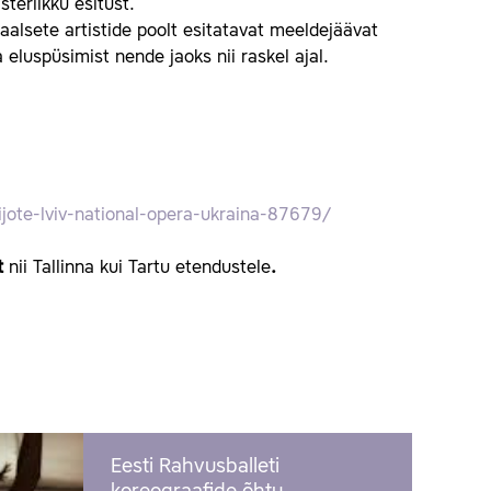
sterlikku esitust.
aalsete artistide poolt esitatavat meeldejäävat
 eluspüsimist nende jaoks nii raskel ajal.
uijote-lviv-national-opera-ukraina-87679/
lt
nii Tallinna kui Tartu etendustele
.
Eesti Rahvusballeti