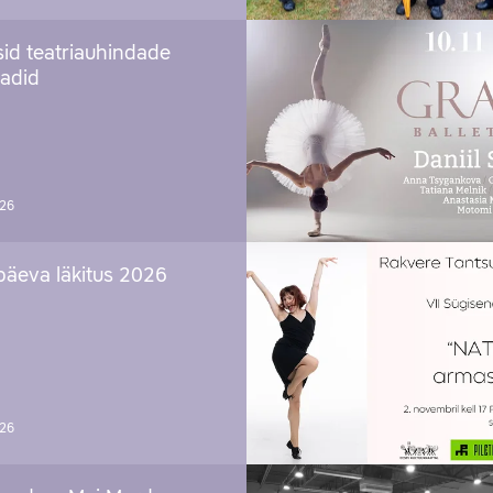
sid teatriauhindade
aadid
026
päeva läkitus 2026
026