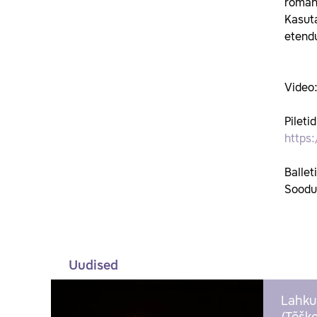
romant
Kasuta
etendu
Video
Piletid
https:
Ballet
Soodu
Uudised
Lahku