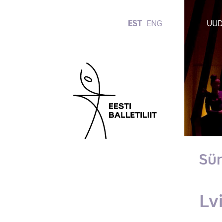
EST
ENG
UUD
Sü
Lv