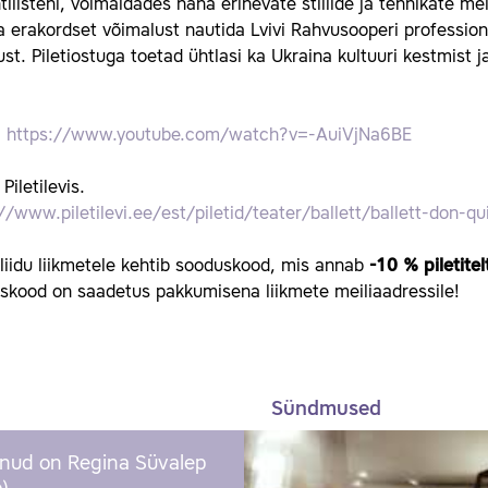
ilisteni, võimaldades näha erinevate stiilide ja tehnikate mei
 erakordset võimalust nautida Lvivi Rahvusooperi profession
st. Piletiostuga toetad ühtlasi ka Ukraina kultuuri kestmist ja
:
https://www.youtube.com/watch?v=-AuiVjNa6BE
 Piletilevis.
//www.piletilevi.ee/est/piletid/teater/ballett/ballett-don-q
iliidu liikmetele kehtib sooduskood, mis annab
-10 % piletite
skood on saadetus pakkumisena liikmete meiliaadressile!
Sündmused
nud on Regina Süvalep