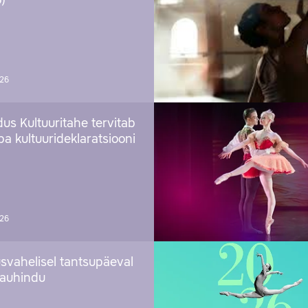
)
026
us Kultuuritahe tervitab
a kultuurideklaratsiooni
026
svahelisel tantsupäeval
 auhindu