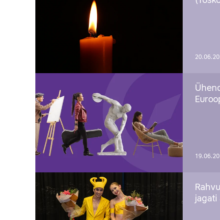
(Tõško
20.06.2
Ühend
Euroop
19.06.2
Rahvu
jagati