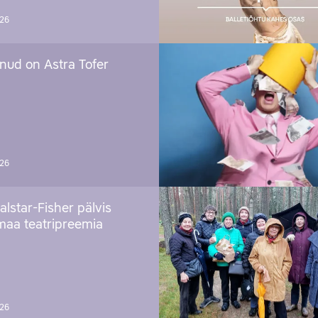
026
nud on Astra Tofer
026
alstar-Fisher pälvis
maa teatripreemia
026