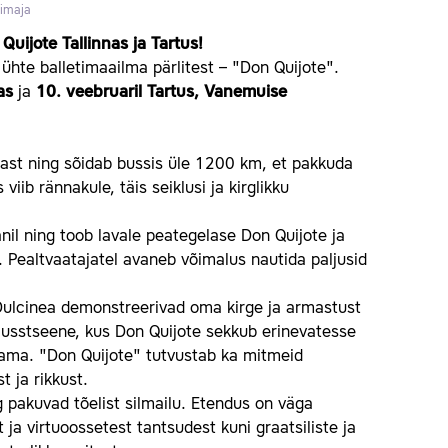
dimaja
Quijote Tallinnas ja Tartus!
 ühte balletimaailma pärlitest – "Don Quijote".
as
ja
10. veebruaril Tartus, Vanemuise
nast ning sõidab bussis üle 1200 km, et pakkuda
ib rännakule, täis seiklusi ja kirglikku
il ning toob lavale peategelase Don Quijote ja
 Pealtvaatajatel avaneb võimalus nautida paljusid
a Dulcinea demonstreerivad oma kirge ja armastust
itlusstseene, kus Don Quijote sekkub erinevatesse
raama. "Don Quijote" tutvustab ka mitmeid
 ja rikkust.
g pakuvad tõelist silmailu. Etendus on väga
ja virtuoossetest tantsudest kuni graatsiliste ja