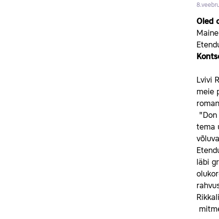
8.veebru
Oled o
Mainek
Etend
Konts
Lvivi 
meie p
roman
"Don Q
tema u
võluv
Etendu
läbi g
olukor
rahvus
Rikkal
mitmek