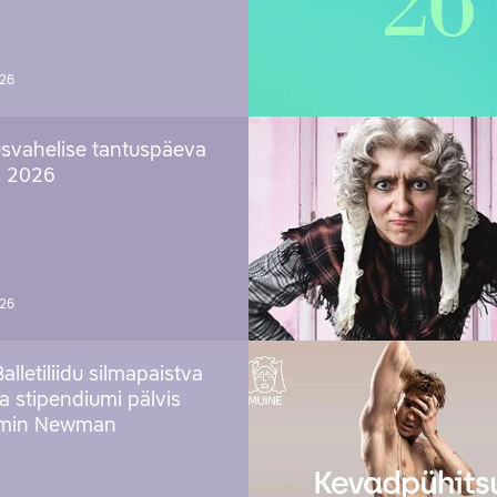
026
svahelise tantuspäeva
s 2026
026
Balletiliidu silmapaistva
ja stipendiumi pälvis
amin Newman