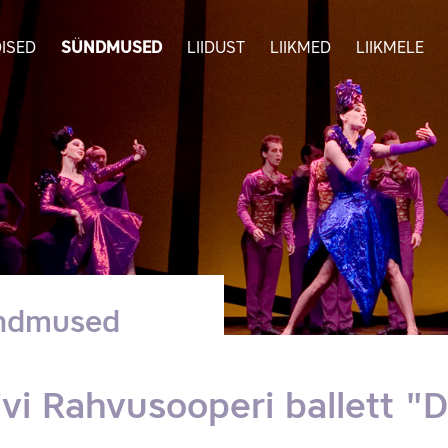
ISED
SÜNDMUSED
LIIDUST
LIIKMED
LIIKMELE
ndmused
ivi Rahvusooperi ballett "