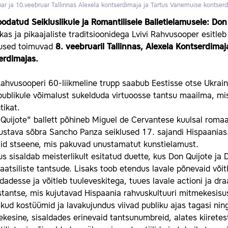
ar ja 10.veebruar
Tallinnas Alexela kontserdimaja ja Tartus Vanemuise kontser
odatud Seikluslikule ja Romantilisele Balletielamusele: Don 
as ja pikaajaliste traditsioonidega Lvivi Rahvusooper esitleb
used toimuvad
8. veebruaril Tallinnas, Alexela Kontserdimaj
erdimajas.
Rahvusooperi 60-liikmeline trupp saabub Eestisse otse Ukrai
ublikule võimalust sukelduda virtuoosse tantsu maailma, mis vi
tikat.
uijote" ballett põhineb Miguel de Cervantese kuulsal romaan
stava sõbra Sancho Panza seiklused 17. sajandi Hispaanias.
aid stseene, mis pakuvad unustamatut kunstielamust.
s sisaldab meisterlikult esitatud duette, kus Don Quijote j
raatsiliste tantsude. Lisaks toob etendus lavale põnevaid võ
dadesse ja võitleb tuuleveskitega, tuues lavale actioni ja d
tantse, mis kujutavad Hispaania rahvuskultuuri mitmekesisust
ikud kostüümid ja lavakujundus viivad publiku ajas tagasi nin
esine, sisaldades erinevaid tantsunumbreid, alates kiiretest 