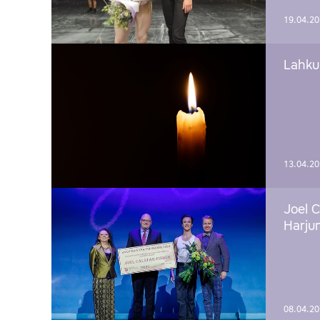
19.04.2
Lahku
13.04.2
Joel C
Harju
08.04.2