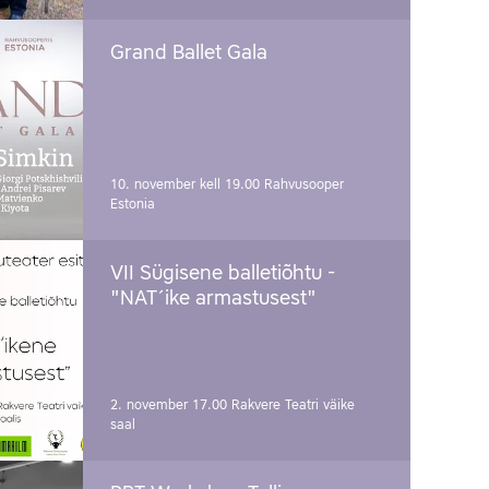
Grand Ballet Gala
10. november kell 19.00
Rahvusooper
Estonia
VII Sügisene balletiõhtu -
"NAT´ike armastusest"
2. november 17.00
Rakvere Teatri väike
saal