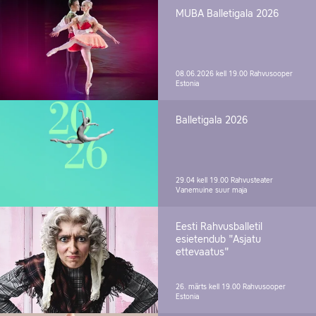
MUBA Balletigala 2026
08.06.2026 kell 19.00
Rahvusooper
Estonia
Balletigala 2026
29.04 kell 19.00
Rahvusteater
Vanemuine suur maja
Eesti Rahvusballetil
esietendub "Asjatu
ettevaatus"
26. märts kell 19.00
Rahvusooper
Estonia