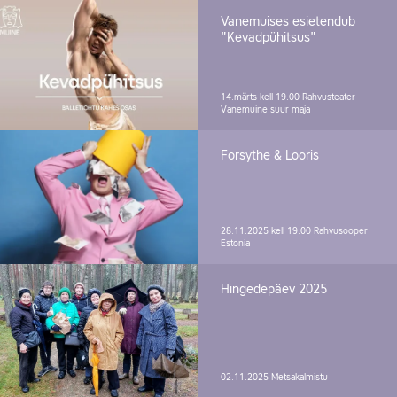
Vanemuises esietendub
"Kevadpühitsus"
14.märts kell 19.00
Rahvusteater
Vanemuine suur maja
Forsythe & Looris
28.11.2025 kell 19.00
Rahvusooper
Estonia
Hingedepäev 2025
02.11.2025
Metsakalmistu