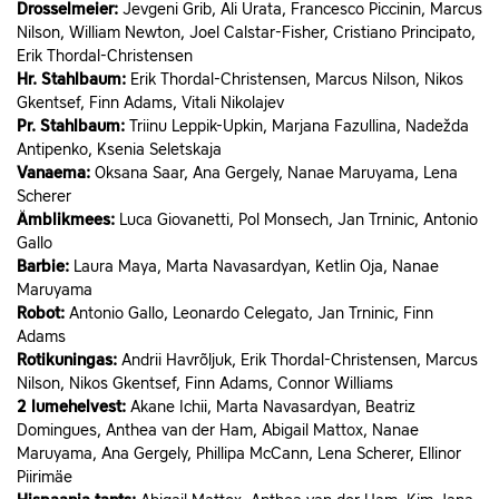
Drosselmeier:
Jevgeni Grib, Ali Urata, Francesco Piccinin, Marcus
Nilson, William Newton, Joel Calstar-Fisher, Cristiano Principato,
Erik Thordal-Christensen
Hr. Stahlbaum:
Erik Thordal-Christensen, Marcus Nilson, Nikos
Gkentsef, Finn Adams, Vitali Nikolajev
Pr. Stahlbaum:
Triinu Leppik-Upkin, Marjana Fazullina, Nadežda
Antipenko, Ksenia Seletskaja
Vanaema:
Oksana Saar, Ana Gergely, Nanae Maruyama, Lena
Scherer
Ämblikmees:
Luca Giovanetti, Pol Monsech, Jan Trninic, Antonio
Gallo
Barbie:
Laura Maya, Marta Navasardyan, Ketlin Oja, Nanae
Maruyama
Robot:
Antonio Gallo, Leonardo Celegato, Jan Trninic, Finn
Adams
Rotikuningas:
Andrii Havrõljuk, Erik Thordal-Christensen, Marcus
Nilson, Nikos Gkentsef, Finn Adams, Connor Williams
2 lumehelvest:
Akane Ichii, Marta Navasardyan, Beatriz
Domingues, Anthea van der Ham, Abigail Mattox, Nanae
Maruyama, Ana Gergely, Phillipa McCann, Lena Scherer, Ellinor
Piirimäe