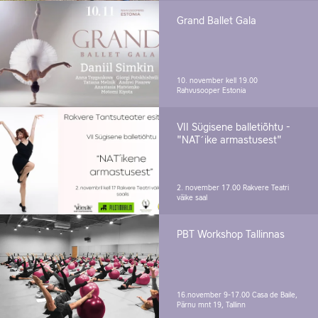
Grand Ballet Gala
10. november kell 19.00
Rahvusooper Estonia
VII Sügisene balletiõhtu -
"NAT´ike armastusest"
2. november 17.00
Rakvere Teatri
väike saal
PBT Workshop Tallinnas
16.november 9-17.00
Casa de Baile,
Pärnu mnt 19, Tallinn