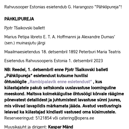
Rahvusooper Estonias esietendub G. Harangozo "Pähklipureja"!
PÄHKLIPUREJA
Pjotr Tšaikovski ballett
Marius Petipa libreto E. T. A. Hoffmanni ja Alexandre Dumas’
(sen.) muinasjutu järgi
Maailmaesietendus 18. detsembril 1892 Peterburi Maria Teatris
Esietendus Rahvusooperis Estonia 1. detsembril 2023
NB: Reedel, 1. detsembril enne Pjotr Tšaikovski balleti
„Pähklipureja“ esietendust kutsume huvilisi
õhtusöögile
„Rambipalavik enne esietendust“
, kus
külastajatele pakub seltskonda uuslavastuse loominguline
meeskond. Maitsva kolmekäigulise õhtusöögi kõrvale räägime
põnevatest detailidest ja juhtumistest lavastuse sünni juures,
mis võivad lavapildis märkamata jääda. Avatud vestlusringis
leiavad ka külastajad kindlasti vastused oma küsimustele.
Reserveeringud: 5121854 või catering@opera.ee
Muusikajuht ja dirigent:
Kaspar Mänd