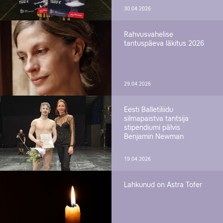
30.04.2026
Rahvusvahelise
tantuspäeva läkitus 2026
29.04.2026
Eesti Balletiliidu
silmapaistva tantsija
stipendiumi pälvis
Benjamin Newman
19.04.2026
Lahkunud on Astra Tofer