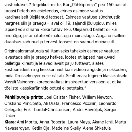
vastuoluliselt? Tegelikult mitte. Kui „Pähklipureja“ pea 150 aastat
tagasi Peterburis esietendus, erines esimene vaatus
kardinaalselt ülejäänud teosest. Esimese vaatuse sündmustik
hargnes siin ja praegu – laval oli 19. sajandi jõulupidu, milles
lapsed võisid näha kõike tuttavlikku. Ülejäänud ballett oli kui
unenägu, piiramatute võimalustega muinaslugu. Ajaga on selline
duaalsus kadunud ja tervest teosest on saanud muinasjutt.
Originaaldramaturgia säilitamiseks tahaksin esimese vaatuse
lavastada siin ja praegu hetkes, lootes et lapsed haakuvad
balletiga kiiresti ja leiavad lavalt palju tuttavat, alates
kostüümidest ning keskkonnast kuni videomängude ja nukkudeni,
mida Drosselmeyer neile näitab. Sealt edasi tuginen klassikalisele
Vassili Vainoneni koreograafiast inspireeritud versioonile, et ka
tõeliste klassikafännide ootusi ei petetaks.“
Pähklipureja-prints:
Joel Calstar-Fisher, William Newton,
Cristiano Principato, Ali Urata, Francesco Piccinin, Leonardo
Celegato, Erik Thordal-Christensen, Andrii Havrõljuk, Sergei
Upkin
Klara:
Ami Morita, Anna Roberta, Laura Maya, Akane Ichii, Marta
Navasardyan, Ketlin Oja, Madeline Skelly, Alena Shkatula