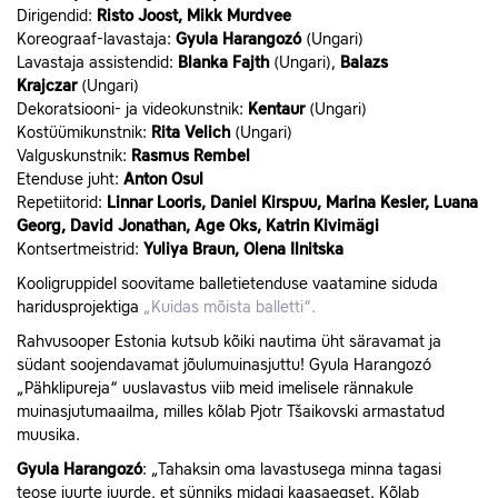
Dirigendid:
Risto Joost, Mikk Murdvee
Koreograaf-lavastaja:
Gyula Harangozó
(Ungari)
Lavastaja assistendid:
Blanka
Fajth
(Ungari),
Balazs
Krajczar
(Ungari)
Dekoratsiooni- ja videokunstnik:
Kentaur
(Ungari)
Kostüümikunstnik:
Rita Velich
(Ungari)
Valguskunstnik:
Rasmus Rembel
Etenduse juht:
Anton Osul
Repetiitorid:
Linnar Looris, Daniel Kirspuu, Marina Kesler, Luana
Georg, David Jonathan, Age Oks, Katrin Kivimägi
Kontsertmeistrid:
Yuliya Braun, Olena Ilnitska
Kooligruppidel soovitame balletietenduse vaatamine siduda
haridusprojektiga
„Kuidas mõista balletti“.
Rahvusooper Estonia kutsub kõiki nautima üht säravamat ja
südant soojendavamat jõulumuinasjuttu! Gyula Harangozó
„Pähklipureja“ uuslavastus viib meid imelisele rännakule
muinasjutumaailma, milles kõlab Pjotr Tšaikovski armastatud
muusika.
Gyula Harangozó
: „Tahaksin oma lavastusega minna tagasi
teose juurte juurde, et sünniks midagi kaasaegset. Kõlab