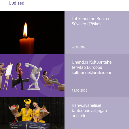
Uudised
Lahkunud on Regina
Süvalep (Tõško)
20.06.2026
Ühendus Kultuuritahe
tervitab Euroopa
kultuurideklaratsiooni
19.06.2026
Rahvusvahelisel
tantsupäeval jagati
auhindu