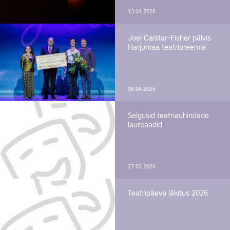
13.04.2026
Joel Calstar-Fisher pälvis
Harjumaa teatripreemia
08.04.2026
Selgusid teatriauhindade
laureaadid
27.03.2026
Teatripäeva läkitus 2026