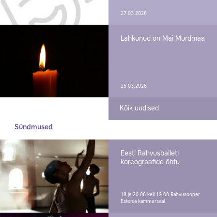
27.03.2026
Lahkunud on Mai Murdmaa
25.03.2026
Kõik uudised
Sündmused
Eesti Rahvusballeti
koreograafide õhtu
18 ja 20.06 kell 19.00
Rahvusooper
Estonia kammersaal