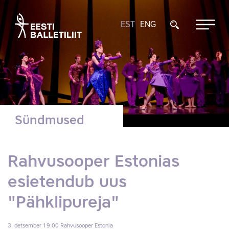
EST
ENG
Sündmused
Rahvusooper Estonias
esietendub uus
"Pähklipureja"
3. detsember 19.00
Rahvusooper Estonia