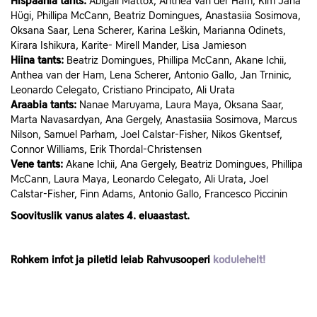
Hispaania tants:
Abigail Mattox, Anthea van der Ham, Kim Jana
Hügi, Phillipa McCann, Beatriz Domingues, Anastasiia Sosimova,
Oksana Saar, Lena Scherer, Karina Leškin, Marianna Odinets,
Kirara Ishikura, Karite- Mirell Mander, Lisa Jamieson
Hiina tants:
Beatriz Domingues, Phillipa McCann, Akane Ichii,
Anthea van der Ham, Lena Scherer, Antonio Gallo, Jan Trninic,
Leonardo Celegato, Cristiano Principato, Ali Urata
Araabia tants:
Nanae Maruyama, Laura Maya, Oksana Saar,
Marta Navasardyan, Ana Gergely, Anastasiia Sosimova, Marcus
Nilson, Samuel Parham, Joel Calstar-Fisher, Nikos Gkentsef,
Connor Williams, Erik Thordal-Christensen
Vene tants:
Akane Ichii, Ana Gergely, Beatriz Domingues, Phillipa
McCann, Laura Maya, Leonardo Celegato, Ali Urata, Joel
Calstar-Fisher, Finn Adams, Antonio Gallo, Francesco Piccinin
Soovituslik vanus alates 4. eluaastast.
Rohkem infot ja piletid leiab Rahvusooperi
kodulehelt!