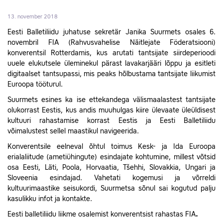
13. november 2018
Eesti Balletiliidu juhatuse sekretär Janika Suurmets osales 6.
novembril FIA (Rahvusvahelise Näitlejate Föderatsiooni)
konverentsil Rotterdamis, kus arutati tantsijate siirdeperioodi
uuele elukutsele üleminekul pärast lavakarjääri lõppu ja esitleti
digitaalset tantsupassi, mis peaks hõlbustama tantsijate liikumist
Euroopa tööturul.
Suurmets esines ka ise ettekandega välismaalastest tantsijate
olukorrast Eestis, kus andis muuhulgas kiire ülevaate üleüldisest
kultuuri rahastamise korrast Eestis ja Eesti Balletiliidu
võimalustest sellel maastikul navigeerida.
Konverentsile eelneval õhtul toimus Kesk- ja Ida Euroopa
erialaliitude (ametiühingute) esindajate kohtumine, millest võtsid
osa Eesti, Läti, Poola, Horvaatia, Tšehhi, Slovakkia, Ungari ja
Sloveenia esindajad. Vahetati kogemusi ja võrreldi
kultuurimaastike seisukordi, Suurmetsa sõnul sai kogutud palju
kasulikku infot ja kontakte.
Eesti balletiliidu liikme osalemist konverentsist rahastas FIA
.