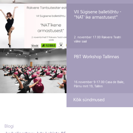
VII Sügisene balletiõhtu -
"NAT´ike armastusest"
2. november 17.00
Rakvere Teatri
väike saal
PBT Workshop Tallinnas
16.november 9-17.00
Casa de Baile,
Pärnu mnt 19, Tallinn
Kõik sündmused
Blogi