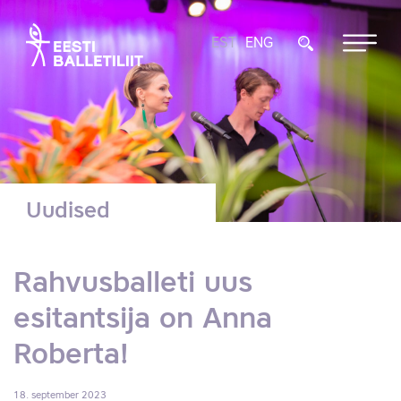
EST
ENG
Uudised
Rahvusballeti uus
esitantsija on Anna
Roberta!
18. september 2023