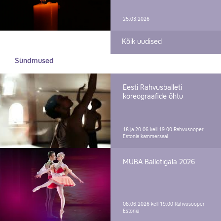
25.03.2026
Kõik uudised
Sündmused
Eesti Rahvusballeti
koreograafide õhtu
18 ja 20.06 kell 19.00
Rahvusooper
Estonia kammersaal
MUBA Balletigala 2026
08.06.2026 kell 19.00
Rahvusooper
Estonia