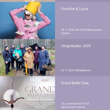
Forsythe & Looris
28.11.2025 kell 19.00
Rahvusooper
Estonia
Hingedepäev 2025
02.11.2025
Metsakalmistu
Grand Ballet Gala
10. november kell 19.00
Rahvusooper Estonia