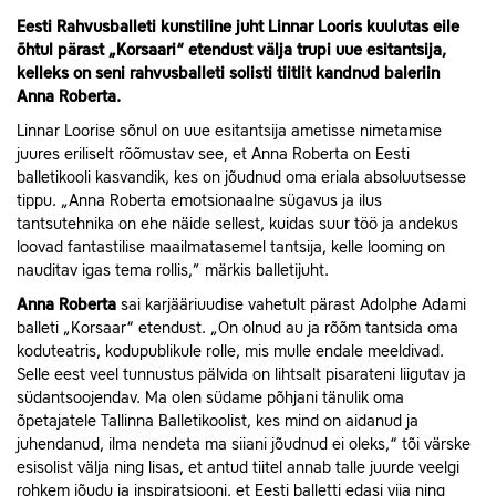
Eesti Rahvusballeti kunstiline juht Linnar Looris kuulutas eile
õhtul pärast „Korsaari“ etendust välja trupi uue esitantsija,
kelleks on seni rahvusballeti solisti tiitlit kandnud baleriin
Anna Roberta
.
Linnar Loorise sõnul on uue esitantsija ametisse nimetamise
juures eriliselt rõõmustav see, et Anna Roberta on Eesti
balletikooli kasvandik, kes on jõudnud oma eriala absoluutsesse
tippu. „Anna Roberta emotsionaalne sügavus ja ilus
tantsutehnika on ehe näide sellest, kuidas suur töö ja andekus
loovad fantastilise maailmatasemel tantsija, kelle looming on
nauditav igas tema rollis,” märkis balletijuht.
Anna Roberta
sai karjääriuudise vahetult pärast Adolphe Adami
balleti „Korsaar“ etendust. „On olnud au ja rõõm tantsida oma
koduteatris, kodupublikule rolle, mis mulle endale meeldivad.
Selle eest veel tunnustus pälvida on lihtsalt pisarateni liigutav ja
südantsoojendav. Ma olen südame põhjani tänulik oma
õpetajatele Tallinna Balletikoolist, kes mind on aidanud ja
juhendanud, ilma nendeta ma siiani jõudnud ei oleks,“ tõi värske
esisolist välja ning lisas, et antud tiitel annab talle juurde veelgi
rohkem jõudu ja inspiratsiooni, et Eesti balletti edasi viia ning