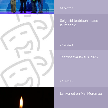
08.04.2026
Selgusid teatriauhindade
laureaadid
27.03.2026
Teatripäeva läkitus 2026
27.03.2026
Lahkunud on Mai Murdmaa