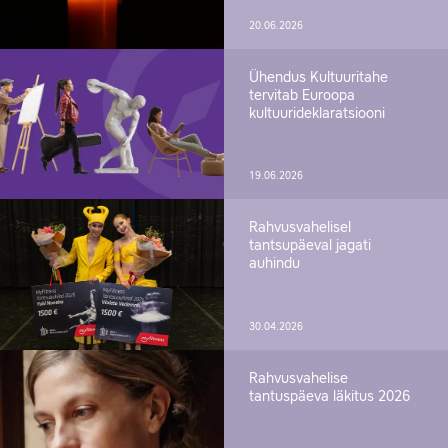
20.06.2026
Ühendus Kultuuritahe
tervitab Euroopa
kultuurideklaratsiooni
19.06.2026
Rahvusvahelisel
tantsupäeval jagati
auhindu
30.04.2026
Rahvusvahelise
tantuspäeva läkitus 2026