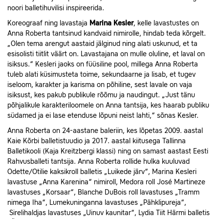
noori balletihuvilisi inspireerida.
Koreograaf ning lavastaja
Marina Kesler
, kelle lavastustes on
Anna Roberta tantsinud kandvaid nimirolle, hindab teda kõrgelt.
„Olen tema arengut aastaid jälginud ning alati uskunud, et ta
esisolisti tiitlit väärt on. Lavastajana on mulle oluline, et laval on
isiksus.“ Kesleri jaoks on füüsiline pool, millega Anna Roberta
tuleb alati küsimusteta toime, sekundaarne ja lisab, et tugev
iseloom, karakter ja karisma on põhiline, sest lavale on vaja
isiksust, kes pakub publikule rõõmu ja naudingut. „Just tänu
põhjalikule karakteriloomele on Anna tantsija, kes haarab publiku
südamed ja ei lase etenduse lõpuni neist lahti,“ sõnas Kesler.
Anna Roberta on 24-aastane baleriin, kes lõpetas 2009. aastal
Kaie Kõrbi balletistuudio ja 2017. aastal kiitusega Tallinna
Balletikooli (Kaja Kreitzbergi klassi) ning on samast aastast Eesti
Rahvusballeti tantsija. Anna Roberta rollide hulka kuuluvad
Odette/Otilie kaksikroll balletis „Luikede järv“, Marina Kesleri
lavastuse „Anna Karenina“ nimiroll, Medora roll José Martineze
lavastuses „Korsaar“, Blanche DuBois roll lavastuses „Tramm
nimega Iha“, Lumekuninganna lavastuses „Pähklipureja“,
Sirelihaldjas lavastuses „Uinuv kaunitar“, Lydia Tiit Härmi balletis