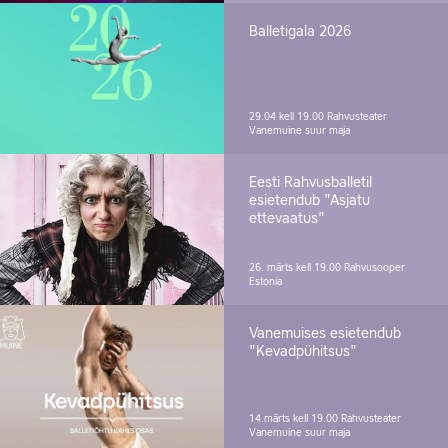
Balletigala 2026
29.04 kell 19.00
Rahvusteater
Vanemuine suur maja
Eesti Rahvusballetil
esietendub "Asjatu
ettevaatus"
26. märts kell 19.00
Rahvusooper
Estonia
Vanemuises esietendub
"Kevadpühitsus"
14.märts kell 19.00
Rahvusteater
Vanemuine suur maja