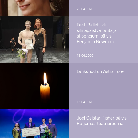
29.04.2026
Eesti Balletiliidu
silmapaistva tantsija
stipendiumi pälvis
Benjamin Newman
19.04.2026
Lahkunud on Astra Tofer
13.04.2026
Joel Calstar-Fisher pälvis
Harjumaa teatripreemia