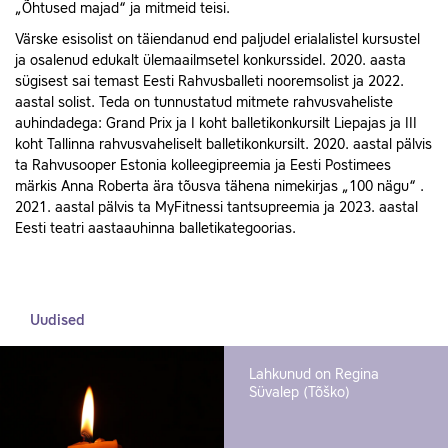
„Õhtused majad“ ja mitmeid teisi.
Värske esisolist on täiendanud end paljudel erialalistel kursustel
ja osalenud edukalt ülemaailmsetel konkurssidel. 2020. aasta
sügisest sai temast Eesti Rahvusballeti nooremsolist ja 2022.
aastal solist. Teda on tunnustatud mitmete rahvusvaheliste
auhindadega: Grand Prix ja I koht balletikonkursilt Liepajas ja III
koht Tallinna rahvusvaheliselt balletikonkursilt. 2020. aastal pälvis
ta Rahvusooper Estonia kolleegipreemia ja Eesti Postimees
märkis Anna Roberta ära tõusva tähena nimekirjas „100 nägu“ .
2021. aastal pälvis ta MyFitnessi tantsupreemia ja 2023. aastal
Eesti teatri aastaauhinna balletikategoorias.
Uudised
Lahkunud on Regina
Süvalep (Tõško)