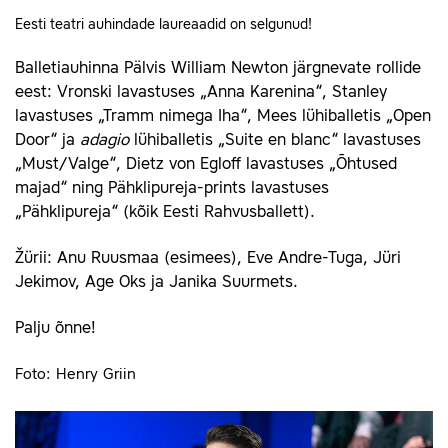
Eesti teatri auhindade laureaadid on selgunud!
Balletiauhinna Pälvis William Newton järgnevate rollide
eest: Vronski lavastuses „Anna Karenina“, Stanley
lavastuses „Tramm nimega Iha“, Mees lühiballetis „Open
Door“ ja
adagio
lühiballetis „Suite en blanc“ lavastuses
„Must/Valge“, Dietz von Egloff lavastuses „Õhtused
majad“ ning Pähklipureja-prints lavastuses
„Pähklipureja“ (kõik Eesti Rahvusballett).
Žürii: Anu Ruusmaa (esimees), Eve Andre-Tuga, Jüri
Jekimov, Age Oks ja Janika Suurmets.
Palju õnne!
Foto: Henry Griin