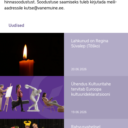
hinnasoodustust. Soodustuse saamiseks tuleb kirjutada meili-
aadressile kutse@vanemuine.ee.
Uudised
Lahkunud on Regina
Süvalep (Tõško)
20.06.2026
Ühendus Kultuuritahe
tervitab Euroopa
kultuurideklaratsiooni
19.06.2026
Rahvusvahelisel