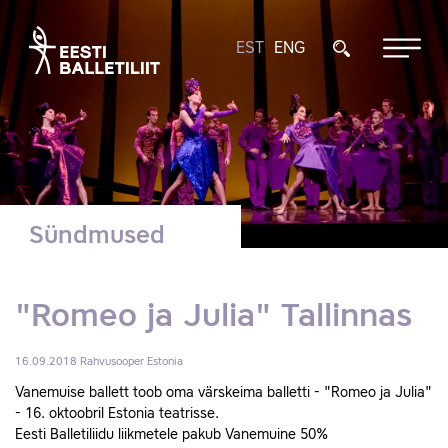
EST
ENG
Sündmused
"Romeo ja Julia" Tallinnas
16.09.2018
Rahvusooper Estonia
Vanemuise ballett toob oma värskeima balletti - "Romeo ja Julia"
- 16. oktoobril Estonia teatrisse.
Eesti Balletiliidu liikmetele pakub Vanemuine 50%