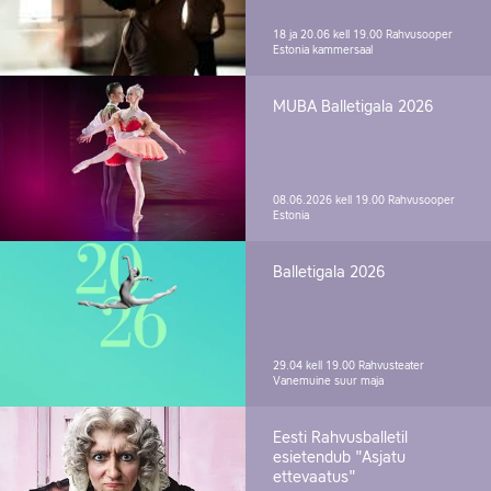
18 ja 20.06 kell 19.00
Rahvusooper
Estonia kammersaal
MUBA Balletigala 2026
08.06.2026 kell 19.00
Rahvusooper
Estonia
Balletigala 2026
29.04 kell 19.00
Rahvusteater
Vanemuine suur maja
Eesti Rahvusballetil
esietendub "Asjatu
ettevaatus"