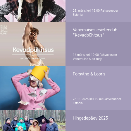
26. märts kell 19.00
Rahvusooper
Estonia
Vanemuises esietendub
"Kevadpühitsus"
14.märts kell 19.00
Rahvusteater
Vanemuine suur maja
Forsythe & Looris
28.11.2025 kell 19.00
Rahvusooper
Estonia
Hingedepäev 2025