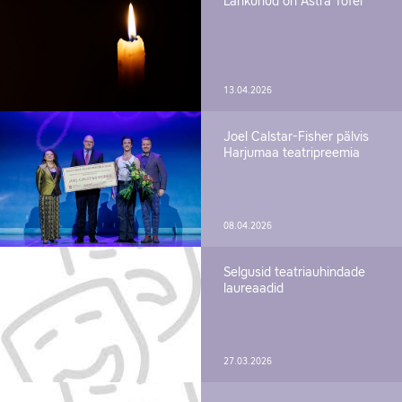
Lahkunud on Astra Tofer
13.04.2026
Joel Calstar-Fisher pälvis
Harjumaa teatripreemia
08.04.2026
Selgusid teatriauhindade
laureaadid
27.03.2026