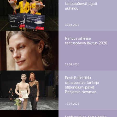
tantsupäeval jagati
auhindu
30.04.2026
Rahvusvahelise
tantuspäeva läkitus 2026
29.04.2026
Eesti Balletiliidu
silmapaistva tantsija
stipendiumi pälvis
Benjamin Newman
19.04.2026