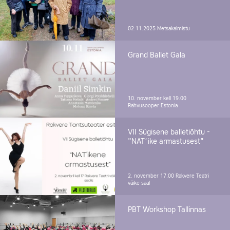
02.11.2025
Metsakalmistu
Grand Ballet Gala
10. november kell 19.00
Rahvusooper Estonia
VII Sügisene balletiõhtu -
"NAT´ike armastusest"
2. november 17.00
Rakvere Teatri
väike saal
PBT Workshop Tallinnas