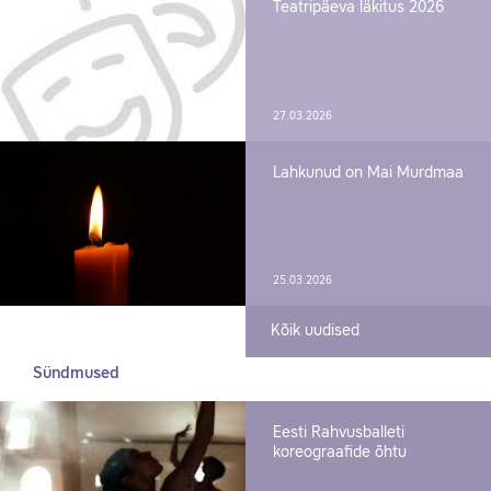
Teatripäeva läkitus 2026
27.03.2026
Lahkunud on Mai Murdmaa
25.03.2026
Kõik uudised
Sündmused
Eesti Rahvusballeti
koreograafide õhtu