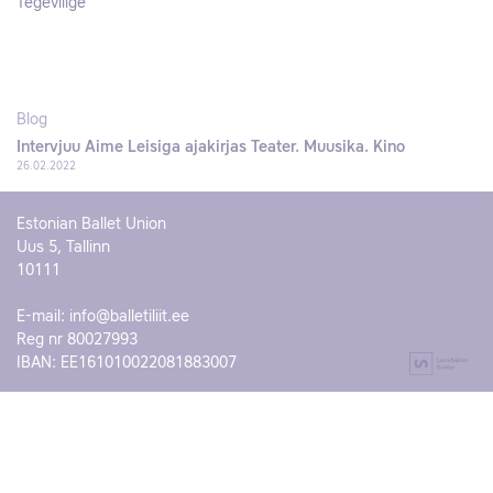
Tegevliige
Blog
Intervjuu Aime Leisiga ajakirjas Teater. Muusika. Kino
26.02.2022
Estonian Ballet Union
Uus 5, Tallinn
10111
E-mail:
info@balletiliit.ee
Reg nr 80027993
IBAN: EE161010022081883007