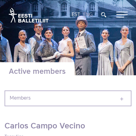
EST
ENG
Active members
Members
Carlos Campo Vecino