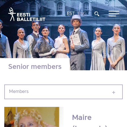
EST
ENG
Senior members
Members
Maire