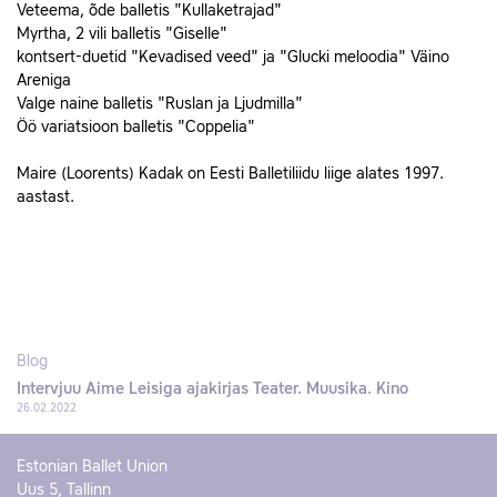
Veteema, õde balletis "Kullaketrajad"
Myrtha, 2 vili balletis "Giselle"
kontsert-duetid "Kevadised veed" ja "Glucki meloodia" Väino
Areniga
Valge naine balletis "Ruslan ja Ljudmilla"
Öö variatsioon balletis "Coppelia"
Maire (Loorents) Kadak on Eesti Balletiliidu liige alates 1997.
aastast.
Blog
Intervjuu Aime Leisiga ajakirjas Teater. Muusika. Kino
26.02.2022
Estonian Ballet Union
Uus 5, Tallinn