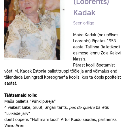
(Loorents)
Kadak
Seeniorliige
Maire Kadak (neiupõlves
Loorents) lõpetas 1953.
aastal Tallinna Balletikooli
esimese lennu Zoja Kalevi
klassis.
Pärast kooli lõpetamist
võeti M. Kadak Estonia balletitruppi tööle ja anti võimalus end
täiendada Leningradi Koreograafia koolis, kus ta õppis poolteist
aastat.
Tähtsamaid rolle:
Maša balletis "Pähklipureja"
4 väikest luike, pruut, ungari tants,
pas de quatre
balletis
"Luikede järv"
duett ooperis "Hoffmani lood" Artur Koidu seades, partneriks
Väino Aren