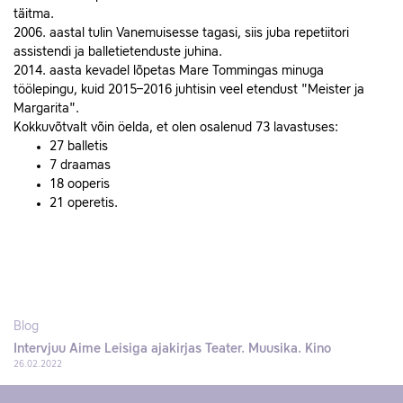
täitma.
2006. aastal tulin Vanemuisesse tagasi, siis juba repetiitori
assistendi ja balletietenduste juhina.
2014. aasta kevadel lõpetas Mare Tommingas minuga
töölepingu, kuid 2015–2016 juhtisin veel etendust "Meister ja
Margarita".
Kokkuvõtvalt võin öelda, et olen osalenud 73 lavastuses:
27 balletis
7 draamas
18 ooperis
21 operetis.
Blog
Intervjuu Aime Leisiga ajakirjas Teater. Muusika. Kino
26.02.2022