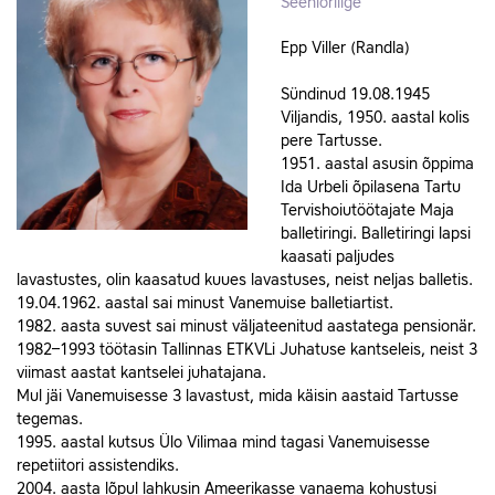
Seeniorliige
Epp Viller (Randla)
Sündinud 19.08.1945
Viljandis, 1950. aastal kolis
pere Tartusse.
1951. aastal asusin õppima
Ida Urbeli õpilasena Tartu
Tervishoiutöötajate Maja
balletiringi. Balletiringi lapsi
kaasati paljudes
lavastustes, olin kaasatud kuues lavastuses, neist neljas balletis.
19.04.1962. aastal sai minust Vanemuise balletiartist.
1982. aasta suvest sai minust väljateenitud aastatega pensionär.
1982–1993 töötasin Tallinnas ETKVLi Juhatuse kantseleis, neist 3
viimast aastat kantselei juhatajana.
Mul jäi Vanemuisesse 3 lavastust, mida käisin aastaid Tartusse
tegemas.
1995. aastal kutsus Ülo Vilimaa mind tagasi Vanemuisesse
repetiitori assistendiks.
2004. aasta lõpul lahkusin Ameerikasse vanaema kohustusi