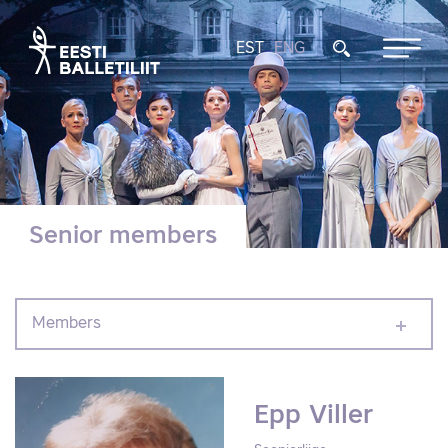
EST
ENG
Senior members
Members
Epp Viller