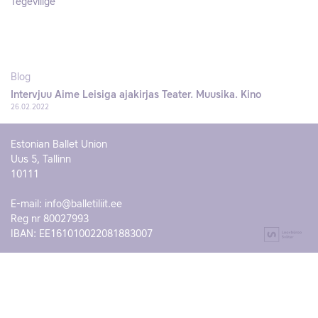
Tegevliige
Blog
Intervjuu Aime Leisiga ajakirjas Teater. Muusika. Kino
26.02.2022
Estonian Ballet Union
Uus 5, Tallinn
10111
E-mail:
info@balletiliit.ee
Reg nr 80027993
IBAN: EE161010022081883007