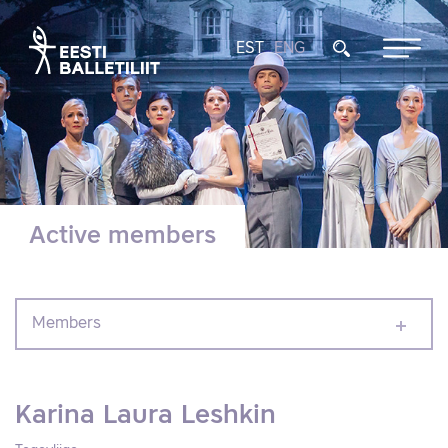
EST
ENG
Active members
Members
Karina Laura Leshkin