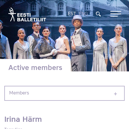
EST
ENG
Active members
Members
Irina Härm