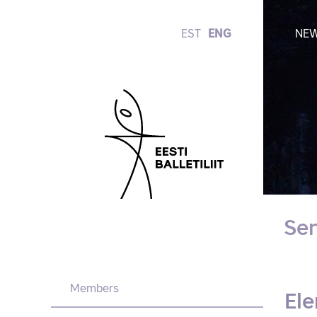
EST
ENG
NE
Se
Members
Ele