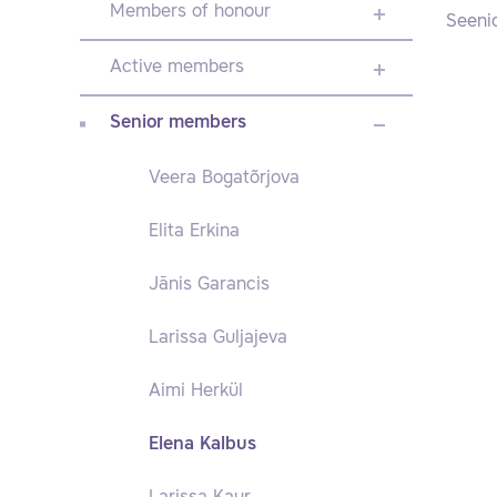
Members of honour
Seenio
Active members
Senior members
Veera Bogatõrjova
Elita Erkina
Jānis Garancis
Larissa Guljajeva
Aimi Herkül
Elena Kalbus