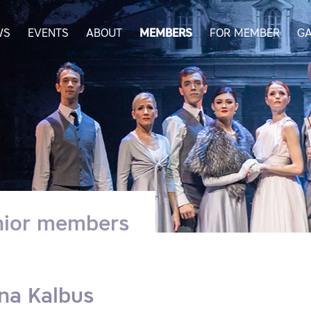
WS
EVENTS
ABOUT
MEMBERS
FOR MEMBER
GA
nior members
na Kalbus