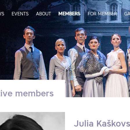
WS
EVENTS
ABOUT
MEMBERS
FOR MEMBER
GA
tive members
Julia Kaškov