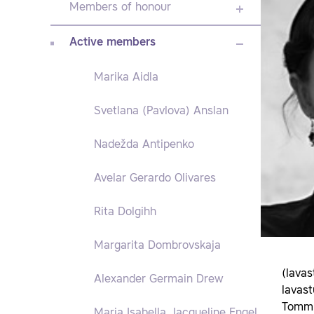
Members of honour
Active members
Marika Aidla
Svetlana (Pavlova) Anslan
Nadežda Antipenko
Avelar Gerardo Olivares
Rita Dolgihh
Margarita Dombrovskaja
(lavas
Alexander Germain Drew
lavas
Tommi
Maria Isabella Jacqueline Engel