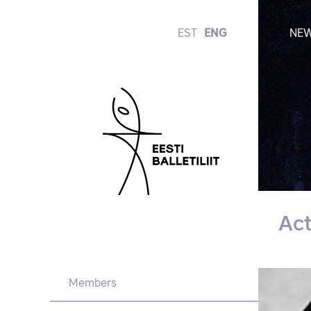
EST
ENG
NE
Ac
Members