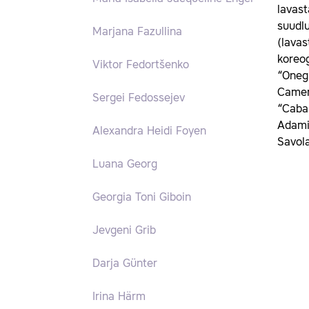
lavast
suudl
Marjana Fazullina
(lava
koreo
Viktor Fedortšenko
“Onegi
Camer
Sergei Fedossejev
“Cabar
Adami 
Alexandra Heidi Foyen
Savol
Luana Georg
Georgia Toni Giboin
Jevgeni Grib
Darja Günter
Irina Härm