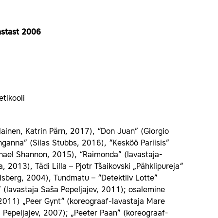
astast 2006
etikooli
lainen, Katrin Pärn, 2017), “Don Juan” (Giorgio
anna” (Silas Stubbs, 2016), “Kesköö Pariisis”
chael Shannon, 2015), “Raimonda” (lavastaja-
 2013), Tädi Lilla – Pjotr Tšaikovski „Pähklipureja“
 Isberg, 2004), Tundmatu – “Detektiiv Lotte”
” (lavastaja Saša Pepeljajev, 2011); osalemine
2011) „Peer Gynt“ (koreograaf-lavastaja Mare
Pepeljajev, 2007); „Peeter Paan” (koreograaf-