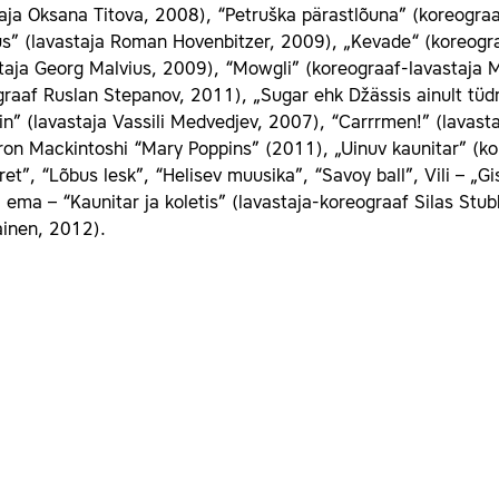
aja Oksana Titova, 2008), “Petruška pärastlõuna” (koreograa
us” (lavastaja Roman Hovenbitzer, 2009), „Kevade“ (koreogra
staja Georg Malvius, 2009), “Mowgli” (koreograaf-lavastaja
graaf Ruslan Stepanov, 2011), „Sugar ehk Džässis ainult tü
n” (lavastaja Vassili Medvedjev, 2007), “Carrrmen!” (lavast
on Mackintoshi “Mary Poppins” (2011), „Uinuv kaunitar” (kor
et”, “Lõbus lesk”, “Helisev muusika”, “Savoy ball”, Vili – „G
ema – “Kaunitar ja koletis” (lavastaja-koreograaf Silas St
ainen, 2012).