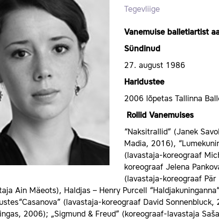
Tegevliige
Vanemuise balletiartist a
Sündinud
27. august 1986
Haridustee
2006 lõpetas Tallinna Ball
Rollid Vanemuises
“Naksitrallid” (Janek Savo
Madia, 2016), “Lumekuning
(lavastaja-koreograaf Mi
koreograaf Jelena Pankova,
(lavastaja-koreograaf Pär
taja Ain Mäeots), Haldjas – Henry Purcell “Haldjakuninganna
tustes“Casanova”
(lavastaja-koreograaf David Sonnenbluck, 
ngas, 2006); „Sigmund & Freud” (koreograaf-lavastaja Saša 