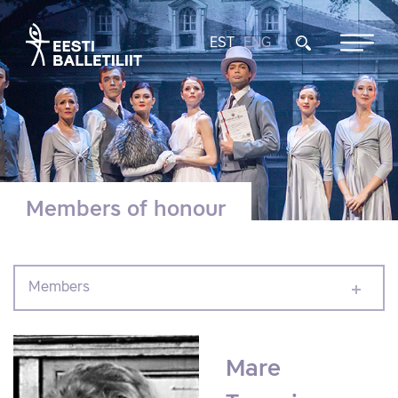
EST
ENG
Members of honour
Members
Mare