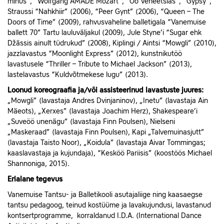
minus”, “Wolfgang AMADE Mozart”, “Öö Veneetsias”, “Gypsy”,
Straussi “Nahkhiir” (2006), “Peer Gynt” (2006), “Queen – The
Doors of Time” (2009), rahvusvaheline balletigala “Vanemuise
ballett 70” Tartu lauluväljakul (2009), Jule Styne’i “Sugar ehk
Džässis ainult tüdrukud” (2008), Kiplingi / Aintsi “Mowgli” (2010),
jazzlavastus “Moonlight Express” (2012), kunstnikutöö
lavastusele “Thriller – Tribute to Michael Jackson” (2013),
lastelavastus “Kuldvõtmekese lugu” (2013).
Loonud koreograafia ja/või assisteerinud lavastuste juures:
„Mowgli” (lavastaja Andres Dvinjaninov), „Inetu” (lavastaja Ain
Mäeots), „Xerxes” (lavastaja Joachim Herz), Shakespeare’i
„Suveöö unenägu” (lavastaja Finn Poulsen), Nielseni
„Maskeraad” (lavastaja Finn Poulsen), Kapi „Talvemuinasjutt”
(lavastaja Taisto Noor), „Koidula” (lavastaja Aivar Tommingas;
kaaslavastaja ja kujundaja), “Kesköö Pariisis” (koostöös Michael
Shannoniga, 2015).
Erialane tegevus
Vanemuise Tantsu- ja Balletikooli asutajaliige ning kaasaegse
tantsu pedagoog, teinud kostüüme ja lavakujundusi, lavastanud
kontsertprogramme, korraldanud I.D.A. (International Dance