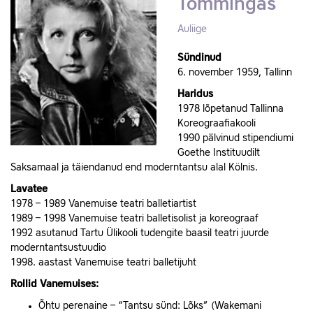
Tommingas
Auliige
Sündinud
6. november 1959, Tallinn
Haridus
1978 lõpetanud Tallinna
Koreograafiakooli
1990 pälvinud stipendiumi
Goethe Instituudilt
Saksamaal ja täiendanud end moderntantsu alal Kölnis.
Lavatee
1978 – 1989 Vanemuise teatri balletiartist
1989 – 1998 Vanemuise teatri balletisolist ja koreograaf
1992 asutanud Tartu Ülikooli tudengite baasil teatri juurde
moderntantsustuudio
1998. aastast Vanemuise teatri balletijuht
Rollid Vanemuises:
Õhtu perenaine – “Tantsu sünd: Lõks” (Wakemani