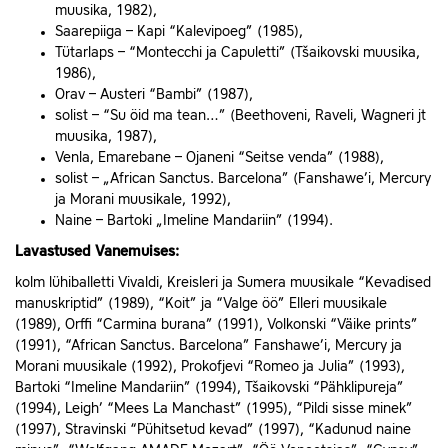
muusika, 1982),
Saarepiiga – Kapi “Kalevipoeg” (1985),
Tütarlaps – “Montecchi ja Capuletti” (Tšaikovski muusika,
1986),
Orav – Austeri “Bambi” (1987),
solist – “Su öid ma tean…” (Beethoveni, Raveli, Wagneri jt
muusika, 1987),
Venla, Emarebane – Ojaneni “Seitse venda” (1988),
solist – „African Sanctus. Barcelona” (Fanshawe’i, Mercury
ja Morani muusikale, 1992),
Naine – Bartoki „Imeline Mandariin” (1994).
Lavastused Vanemuises:
kolm lühiballetti Vivaldi, Kreisleri ja Sumera muusikale “Kevadised
manuskriptid” (1989), “Koit” ja “Valge öö” Elleri muusikale
(1989), Orffi “Carmina burana” (1991), Volkonski “Väike prints”
(1991), “African Sanctus. Barcelona” Fanshawe’i, Mercury ja
Morani muusikale (1992), Prokofjevi “Romeo ja Julia” (1993),
Bartoki “Imeline Mandariin” (1994), Tšaikovski “Pähklipureja”
(1994), Leigh’ “Mees La Manchast” (1995), “Pildi sisse minek”
(1997), Stravinski “Pühitsetud kevad” (1997), “Kadunud naine