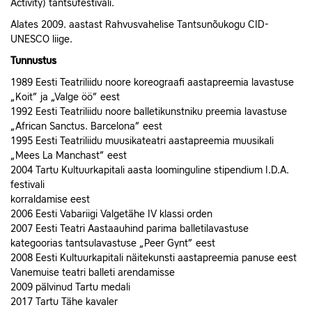
Activity) tantsufestivali.
Alates 2009. aastast Rahvusvahelise Tantsunõukogu CID-
UNESCO liige.
Tunnustus
1989 Eesti Teatriliidu noore koreograafi aastapreemia lavastuse
„Koit” ja „Valge öö” eest
1992 Eesti Teatriliidu noore balletikunstniku preemia lavastuse
„African Sanctus. Barcelona” eest
1995 Eesti Teatriliidu muusikateatri aastapreemia muusikali
„Mees La Manchast” eest
2004 Tartu Kultuurkapitali aasta loominguline stipendium I.D.A.
festivali
korraldamise eest
2006 Eesti Vabariigi Valgetähe IV klassi orden
2007 Eesti Teatri Aastaauhind parima balletilavastuse
kategoorias tantsulavastuse „Peer Gynt” eest
2008 Eesti Kultuurkapitali näitekunsti aastapreemia panuse eest
Vanemuise teatri balleti arendamisse
2009 pälvinud Tartu medali
2017 Tartu Tähe kavaler