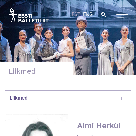
EST
ENG
Liikmed
Liikmed
Aimi Herkül