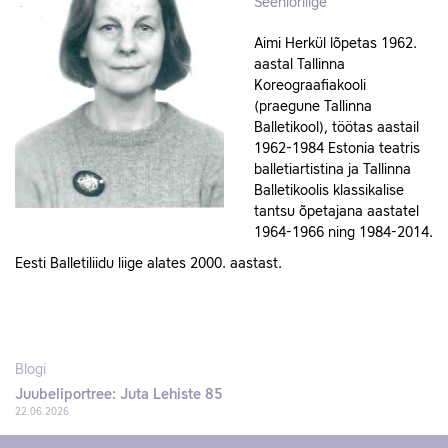
Seeniorliige
Aimi Herkül lõpetas 1962.
aastal Tallinna
Koreograafiakooli
(praegune Tallinna
Balletikool), töötas aastail
1962-1984 Estonia teatris
balletiartistina ja Tallinna
Balletikoolis klassikalise
tantsu õpetajana aastatel
1964-1966 ning 1984-2014.
Eesti Balletiliidu liige alates 2000. aastast.
Blogi
Juubeliportree: Juta Lehiste 85
22.06.2026