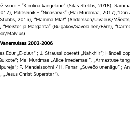
ežissöör –
“Kinolina kangelane” (Silas Stubbs, 2018), Sammal
2017), Politseinik – “Ninasarvik” (Mai Murdmaa, 2017),“Don
s Stubbs, 2016), “Mamma MIa!” (Andersson/Ulvaeus/Mäeots, 
, “Meister ja Margarita” (Bulgakov/Savolainen/Pärn), “Carm
er/Malvius)
d Vanemuises 2002-2006
 Edur „E-duur“ ; J. Straussi operett „Nahkhiir“; Händeli oop
Quixote“; Mai Murdmaa „Alice Imedemaal“, „Armastuse tango“,
ipureja”; F. Mendelssohni / H. Fanari „Suveöö unenägu“ ; An
, „Jesus Christ Superstar“).