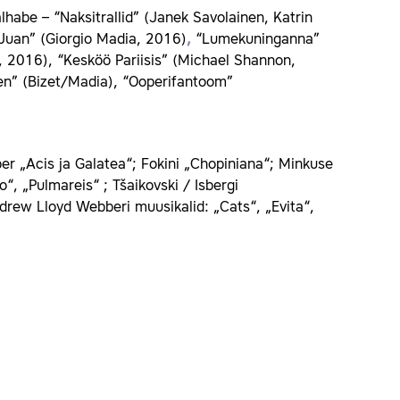
habe – “Naksitrallid” (Janek Savolainen, Katrin
 Juan” (Giorgio Madia, 2016)
,
“Lumekuninganna”
2016), “Kesköö Pariisis” (Michael Shannon,
en” (Bizet/Madia), “Ooperifantoom”
er „Acis ja Galatea“; Fokini „Chopiniana“; Minkuse
 „Pulmareis“ ; Tšaikovski / Isbergi
drew Lloyd Webberi muusikalid: „Cats“, „Evita“,