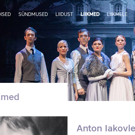
ISED
SÜNDMUSED
LIIDUST
LIIKMED
LIIKMELE
ikmed
Anton Iakovl