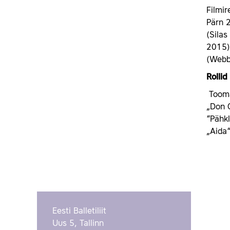
Filmir
Pärn 
(Sila
2015)
(Webb
Rolli
Toomas
„Don 
“Pähkl
„Aida“
Eesti Balletiliit
Uus 5, Tallinn