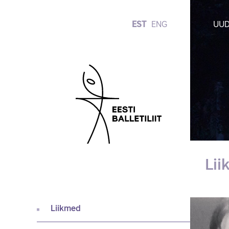
EST
ENG
UUD
Li
Liikmed