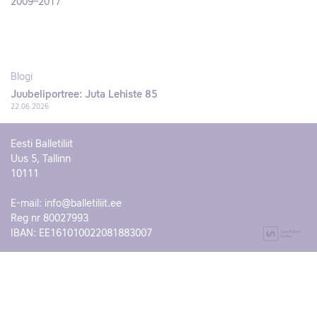
2009–2017
Blogi
Juubeliportree: Juta Lehiste 85
22.06.2026
Eesti Balletiliit
Uus 5, Tallinn
10111
E-mail:
info@balletiliit.ee
Reg nr 80027993
IBAN: EE161010022081883007