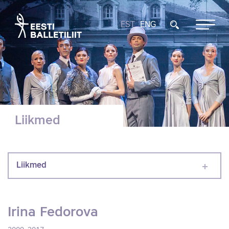
EST
ENG
Liikmed
Liikmed
Irina Fedorova