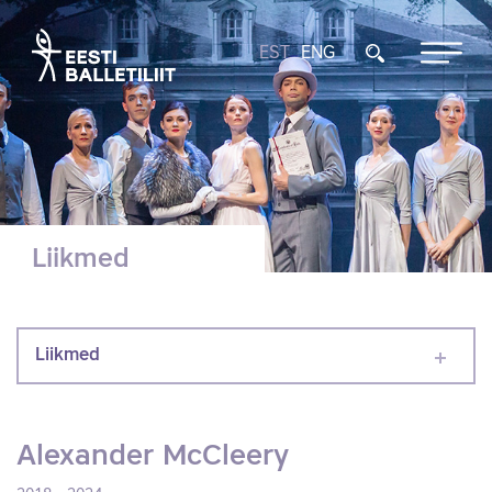
EST
ENG
Liikmed
Liikmed
Alexander McCleery