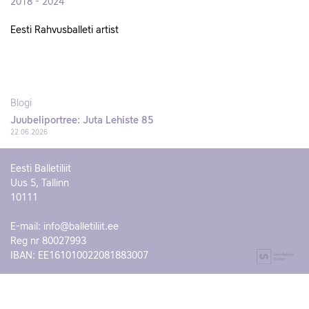
2018 - 2024
Eesti Rahvusballeti artist
Blogi
Juubeliportree: Juta Lehiste 85
22.06.2026
Eesti Balletiliit
Uus 5, Tallinn
10111
E-mail:
info@balletiliit.ee
Reg nr 80027993
IBAN: EE161010022081883007