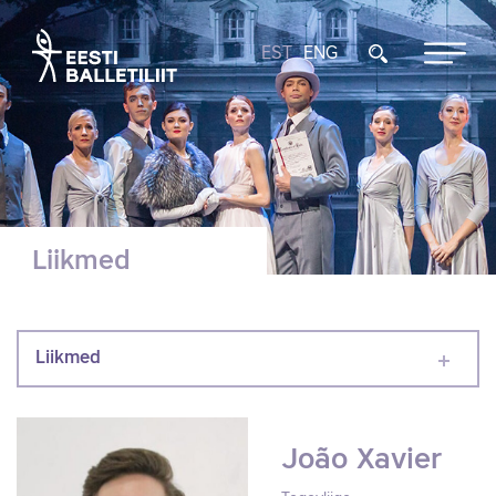
EST
ENG
Liikmed
Liikmed
João Xavier