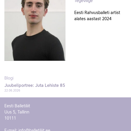
Tegevliige
Eesti Rahvusballeti artist
alates aastast 2024
Blogi
Juubeliportree: Juta Lehiste 85
22.06.2026
Eesti Balletiliit
Uus 5, Tallinn
10111
E-mail:
info@balletiliit.ee