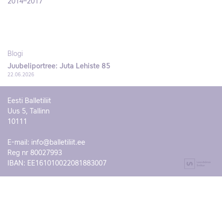
2014–2017
Blogi
Juubeliportree: Juta Lehiste 85
22.06.2026
Eesti Balletiliit
Uus 5, Tallinn
10111
E-mail:
info@balletiliit.ee
Reg nr 80027993
IBAN: EE161010022081883007