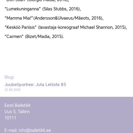
“Don Juan”(Giorgio Madia, 2016),
“Lumekuninganna” (Silas Stubbs, 2016),
“Mamma Mia!”(Andersson&Ulvaeus/Mäeots, 2016),
“Kesköö Pariisis” (lavastaja-koreograaf Michael Shannon, 2015),
“Carmen” (Bizet/Madia, 2015).
Blogi
Juubeliportree: Juta Lehiste 85
22.06.2026
Eesti Balletiliit
Uus 5, Tallinn
10111
E-mail:
info@balletiliit.ee