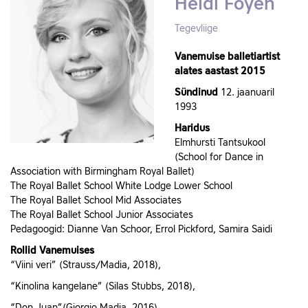
Heidi Foyen
Tegevliige
Vanemuise balletiartist
alates aastast 2015
Sündinud
12. jaanuaril
1993
Haridus
Elmhursti Tantsukool
(School for Dance in
Association with Birmingham Royal Ballet)
The Royal Ballet School White Lodge Lower School
The Royal Ballet School Mid Associates
The Royal Ballet School Junior Associates
Pedagoogid: Dianne Van Schoor, Errol Pickford, Samira Saidi
Rollid Vanemuises
“Viini veri” (Strauss/Madia, 2018),
“Kinolina kangelane” (Silas Stubbs, 2018),