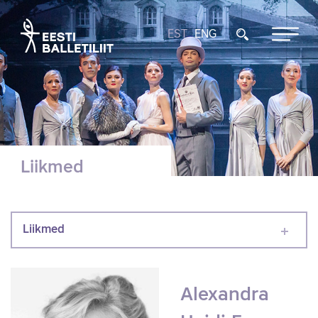
EST
ENG
Liikmed
Liikmed
Alexandra