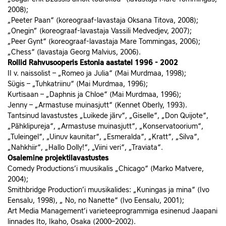
2008);
„Peeter Paan“ (koreograaf-lavastaja Oksana Titova, 2008);
„Onegin” (koreograaf-lavastaja Vassili Medvedjev, 2007);
„Peer Gynt“ (koreograaf-lavastaja Mare Tommingas, 2006);
„Chess“ (lavastaja Georg Malvius, 2006).
Rollid Rahvusooperis Estonia aastatel 1996 - 2002
II v. naissolist – „Romeo ja Julia“ (Mai Murdmaa, 1998);
Sügis – „Tuhkatriinu“ (Mai Murdmaa, 1996);
Kurtisaan – „Daphnis ja Chloe“ (Mai Murdmaa, 1996);
Jenny – „Armastuse muinasjutt“ (Kennet Oberly, 1993).
Tantsinud lavastustes „Luikede järv“, „Giselle“, „Don Quijote“,
„Pähklipureja“, „Armastuse muinasjutt“, „Konservatoorium“,
„Tuleingel“, „Uinuv kaunitar“, „Esmeralda“, „Kratt“, „Silva“,
„Nahkhiir“, „Hallo Dolly!“, „Viini veri“, „Traviata“.
Osalemine projektilavastustes
Comedy Productions’i muusikalis „Chicago“ (Marko Matvere,
2004);
Smithbridge Production’i muusikalides: „Kuningas ja mina“ (Ivo
Eensalu, 1998), „ No, no Nanette“ (Ivo Eensalu, 2001);
Art Media Management’i varieteeprogrammiga esinenud Jaapani
linnades Ito, Ikaho, Osaka (2000–2002).