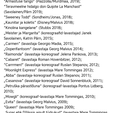
“Armastuse tango” (Piazzolla/Murdmaa, 2019);
“Teravmeelne hidalgo don Quijote La Manchast”
(Savolainen/Pärn 2019);
“Sweeney Todd” (Sondheim/Jonas, 2018);
„Kaunitar ja koletis“ (Disney/Malvius 2018);
“Kinolina kangelane” (Stubbs 2018);
„Meister ja Margarita“ (koreograafid-lavastajad Janek
Savolainen, Katrin Pärn, 2015);
„Carmen“ (lavastaja Georgio Madia, 2015);
„Ooperifantoom“ (lavastaja Georg Malvius 2014);
“Raimonda” (lavastaja-koreograaf Jelena Pankova, 2013);
“Cabaret” (lavastaja Roman Hovenbitzer, 2012);
“Carrrmen!” (lavastaja-koreograaf Ruslan Stepanov, 2012);
“Moonlight Express” (lavastaja Mare Tommingas 2012);
„Abba“ (lavastaja-koreograaf Ruslan Stepanov, 2011);
„Casanova“ (lavastaja-koreograaf David Sonnenbluck, 2011);
„Petruška pärastlõuna“ (koreograaf-lavastaja Pontus Lidberg,
2010);
„Mowgli“ (koreograaf-lavastaja Mare Tommingas, 2010);
„Evita“ (lavastaja Georg Malvius, 2009);
“Queen” (lavastaja Mare Tommingas 2009);
„Sugar ehk Džässis ainult tüdrukud“ (lavastaja Mare Tommingas,