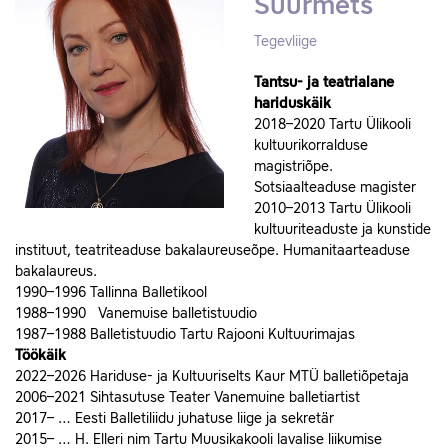
Suurmets
Tegevliige
Tantsu- ja teatrialane
hariduskäik
2018–2020 Tartu Ülikooli
kultuurikorralduse
magistriõpe.
Sotsiaalteaduse magister
2010–2013 Tartu Ülikooli
kultuuriteaduste ja kunstide
instituut, teatriteaduse bakalaureuseõpe. Humanitaarteaduse
bakalaureus.
1990–1996 Tallinna Balletikool
1988–1990 Vanemuise balletistuudio
1987–1988 Balletistuudio Tartu Rajooni Kultuurimajas
Töökäik
2022–2026 Hariduse- ja Kultuuriselts Kaur MTÜ balletiõpetaja
2006–2021 Sihtasutuse Teater Vanemuine balletiartist
2017– … Eesti Balletiliidu juhatuse liige ja sekretär
2015– … H. Elleri nim Tartu Muusikakooli lavalise liikumise