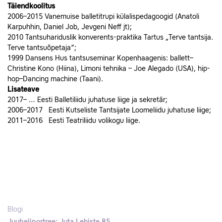
Täiendkoolitus
2006–2015 Vanemuise balletitrupi külalispedagoogid (Anatoli
Karpuhhin, Daniel Job, Jevgeni Neff jt);
2010 Tantsuhariduslik konverents-praktika Tartus „Terve tantsija.
Terve tantsuõpetaja“;
1999 Dansens Hus tantsuseminar Kopenhaagenis: ballett–
Christine Kono (Hiina), Limoni tehnika – Joe Alegado (USA), hip-
hop–Dancing machine (Taani).
Lisateave
2017– … Eesti Balletiliidu juhatuse liige ja sekretär;
2006–2017 Eesti Kutseliste Tantsijate Loomeliidu juhatuse liige;
2011–2016 Eesti Teatriliidu volikogu liige.
Blogi