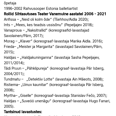
õpetaja
1996–2002 Rahvusooper Estonia balletiartist
Rollid Sihtasutuses Teater Vanemuine aastatel 2006 - 2021
Anfissa – „Neid oli kolm õde“ (Tšehhov/Aidla 2020);
Ints – „Mees, kes teadsis ussisõnu” (Pepeljajev 2018);
Vanaproua – „Naksitrallid“ (koreograafid-lavastajad
Savolainen/Pärn, 2017);
Morag – „Klaver“ (koreograaf-lavastaja Marika Aidla. 2016);
Frieda– „Meister ja Margarita“ (lavastajad Savolainen/Pärn,
2015);
Haldjas – „Haldjakuninganna“ (lavastaja Sasha Pepeljajev,
2011/2014);
Tädi Pruun – „Pähklipureja” (koreograaf-lavastaja Pär Isberg,
2004/2011);
Tundmatu – „Detektiiv Lotte“ (lavastaja Ain Mäeots, 2008);
Ristiema– „Uinuv kaunitar” (koreograaf-lavastaja Pär Isberg,
2008);
Myrtha– „Giselle“ (koreograaf-lavastaja Stanislav Fečo, 2007);
Haldjas – „Suveöö unenägu“ (koreograaf-lavastaja Hugo Fanari,
2005).
Tantsinud lavastustes: