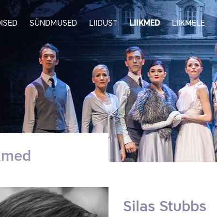
ISED
SÜNDMUSED
LIIDUST
LIIKMED
LIIKMELE
ikmed
Silas Stubbs