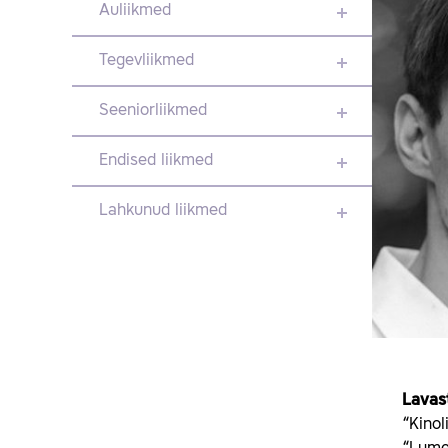
Auliikmed
Tegevliikmed
Seeniorliikmed
Endised liikmed
Lahkunud liikmed
Lavas
“Kino