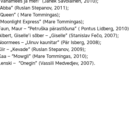
”Vanamees ja meri” (Janek Savolainen, 2010);
“Abba” (Ruslan Stepanov, 2011);
“Queen” ( Mare Tommingas);
“Moonlight Express” (Mare Tommingas);
Faun, Maur – “Petruška pärastlõuna” ( Pontus Lidberg, 2010)
Albert, Giselle’i sõber – „Giselle” (Stanislav Fečo, 2007);
Noormees – „Uinuv kaunitar” (Pär Isberg, 2008);
Kiir – „Kevade“ (Ruslan Stepanov, 2009);
Kaa – “Mowgli” (Mare Tommingas, 2010);
Lenski – “Onegin” (Vassili Medvedjev, 2007).