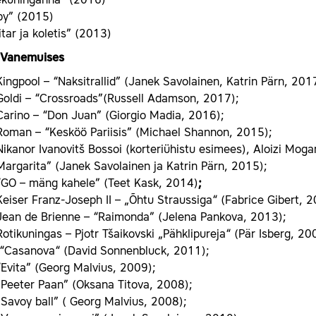
kuninganna” (2016)
by” (2015)
tar ja koletis” (2013)
d Vanemuises
Kingpool – “Naksitrallid” (Janek Savolainen, Katrin Pärn, 201
Goldi – “Crossroads”(Russell Adamson, 2017);
Carino – “Don Juan” (Giorgio Madia, 2016);
Roman – “Kesköö Pariisis” (Michael Shannon, 2015);
Nikanor Ivanovitš Bossoi (korteriühistu esimees), Aloizi Moga
Margarita” (Janek Savolainen ja Katrin Pärn, 2015);
“GO – mäng kahele” (Teet Kask, 2014)
;
Keiser Franz-Joseph II – „Õhtu Straussiga“ (Fabrice Gibert, 2
Jean de Brienne – “Raimonda” (Jelena Pankova, 2013);
Rotikuningas – Pjotr Tšaikovski „Pähklipureja“ (Pär Isberg, 20
“Casanova“ (David Sonnenbluck, 2011);
“Evita” (Georg Malvius, 2009);
„Peeter Paan” (Oksana Titova, 2008);
„Savoy ball” ( Georg Malvius, 2008);