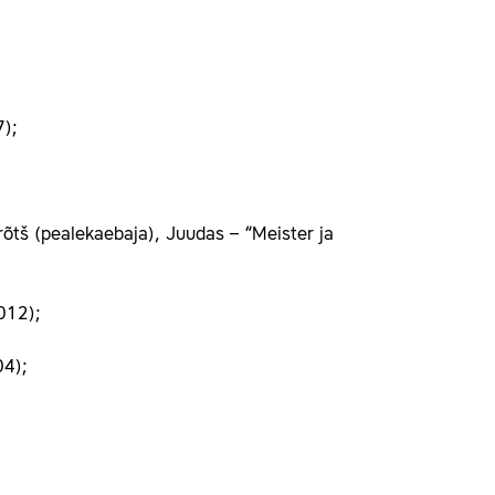
7);
rõtš (pealekaebaja), Juudas – “Meister ja
012);
04);