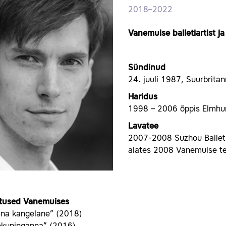
2018–2022
Vanemuise balletiartist j
Sündinud
24. juuli 1987, Suurbritan
Haridus
1998 – 2006 õppis Elmhurst
Lavatee
2007-2008 Suzhou Balleti
alates 2008 Vanemuise teat
tused Vanemuises
lina kangelane” (2018)