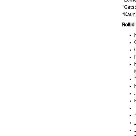
“Lume
“Gats
“Kauni
Rolli