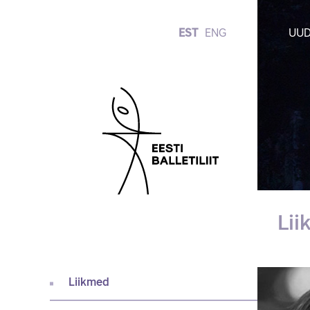
EST
ENG
UUD
Li
Liikmed