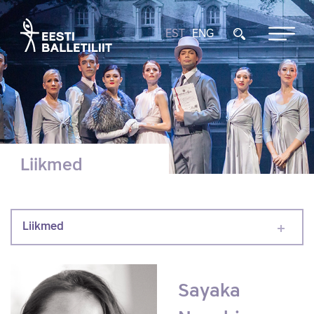
EST
ENG
Liikmed
Liikmed
Sayaka