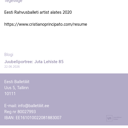
Tegevliige
Eesti Rahvusballeti artist alates 2020
https://www.cristianoprincipato.com/resume
Blogi
Juubeliportree: Juta Lehiste 85
22.06.2026
Eesti Balletiliit
Uus 5, Tallinn
10111
E-mail:
info@balletiliit.ee
Reg nr 80027993
IBAN: EE161010022081883007