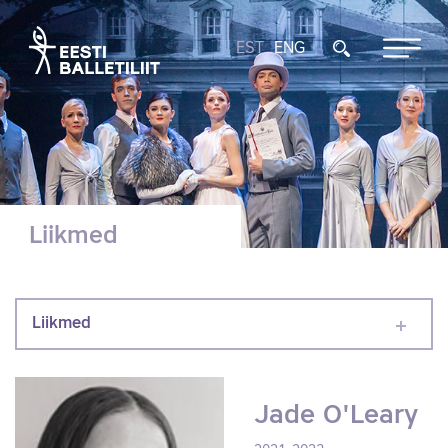
EST
ENG
Liikmed
Liikmed
Jade O'Leary