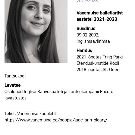
2021-2023
Vanemuise balletiartist
aastatel 2021-2023
Sündinud
09.02.2002,
Inglismaa/Iirimaa
Haridus
2021 lõpetas Tring Parki
Etenduskunstide Kooli
2018 lõpetas St. Oueni
Tantsukooli
Lavatee
Osalenud Inglise Rahvusballeti ja Tantsukompanii Encore
lavastustes
Tekst: Vanemuise koduleht
https://www.vanemuine.ee/people/jade-ann-oleary/