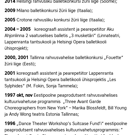
2014
Helsingi rahvusliku balletikonkursi žürii liige (Soome);
2009
Milano balletikonkursi žürii liige (Itaalia);
2005
Crotone rahvusliku konkursi žürii liige (Itaalia);
2004 – 2005
koreograafi assistent ja pearepetiitor Aku
Ahjonlinna 2 vaatuselises balletis „3 musketäri“ (Linnateatri,
Lappenranta tantsukooli ja Helsingi Opera balletikooli
ühisprojekt);
2000, 2001
Tallinna rahvusvahelise balletikonkursi „Fouette“
žürii liige (Eesti);
2001
koreograafi assistent ja pearepetiitor Lappenranta
tantsukooli ja Helsingi Opera balletikooli ühisprojektis „Les
Sylphides“ (M. Fokin, Sonja Tammela);
1997 okt, nov
Eestipoolne peaprodutsent rahvusvahelises
kultuurivahetuse programmis „Three Avant Garde
Choreographers from New York“ – Marika Blossfeldt, Bill Young
ja Andy Wong teatris Estonia Tallinnas;
1996
„Dance Theater Workshop’s Suitcase Fund’i“ eestipoolne
peaprodutsent rahvusvahelises kultuurivahetusprogrammis: ”