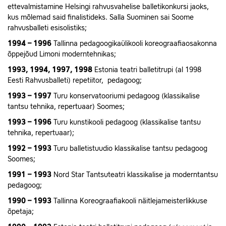
ettevalmistamine Helsingi rahvusvahelise balletikonkursi jaoks,
kus mõlemad said finalistideks. Salla Suominen sai Soome
rahvusballeti esisolistiks;
1994 – 1996
Tallinna pedagoogikaülikooli koreograafiaosakonna
õppejõud Limoni moderntehnikas;
1993, 1994, 1997, 1998
Estonia teatri balletitrupi (al 1998
Eesti Rahvusballeti) repetiitor, pedagoog;
1993 – 1997
Turu konservatooriumi pedagoog (klassikalise
tantsu tehnika, repertuaar) Soomes;
1993 – 1996
Turu kunstikooli pedagoog (klassikalise tantsu
tehnika, repertuaar);
1992 – 1993
Turu balletistuudio klassikalise tantsu pedagoog
Soomes;
1991 – 1993
Nord Star Tantsuteatri klassikalise ja moderntantsu
pedagoog;
1990 – 1993
Tallinna Koreograafiakooli näitlejameisterlikkuse
õpetaja;