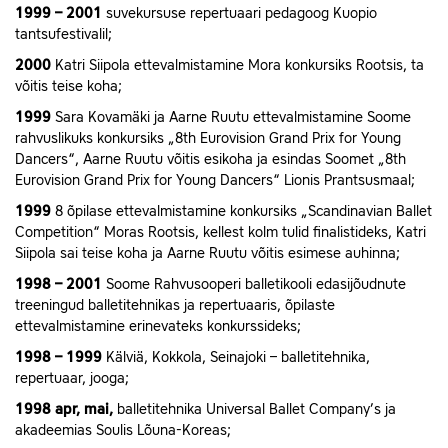
1999 – 2001
suvekursuse repertuaari pedagoog Kuopio
tantsufestivalil;
2000
Katri Siipola ettevalmistamine Mora konkursiks Rootsis, ta
võitis teise koha;
1999
Sara Kovamäki ja Aarne Ruutu ettevalmistamine Soome
rahvuslikuks konkursiks „8th Eurovision Grand Prix for Young
Dancers“, Aarne Ruutu võitis esikoha ja esindas Soomet „8th
Eurovision Grand Prix for Young Dancers“ Lionis Prantsusmaal;
1999
8 õpilase ettevalmistamine konkursiks „Scandinavian Ballet
Competition“ Moras Rootsis, kellest kolm tulid finalistideks, Katri
Siipola sai teise koha ja Aarne Ruutu võitis esimese auhinna;
1998 – 2001
Soome Rahvusooperi balletikooli edasijõudnute
treeningud balletitehnikas ja repertuaaris, õpilaste
ettevalmistamine erinevateks konkurssideks;
1998 – 1999
Kälviä, Kokkola, Seinajoki – balletitehnika,
repertuaar, jooga;
1998 apr, mai,
balletitehnika Universal Ballet Company’s ja
akadeemias Soulis Lõuna-Koreas;