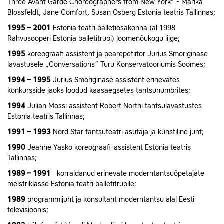
Three Avant Garde Choreographers from New York” - Marika
Blossfeldt, Jane Comfort, Susan Osberg Estonia teatris Tallinnas;
1995 – 2001
Estonia teatri balletiosakonna (al 1998
Rahvusooperi Estonia balletitrupi) loomenõukogu liige;
1995
koreograafi assistent ja pearepetiitor Jurius Smoriginase
lavastusele „Conversations“ Turu Konservatooriumis Soomes;
1994 – 1995
Jurius Smoriginase assistent erinevates
konkursside jaoks loodud kaasaegsetes tantsunumbrites;
1994
Julian Mossi assistent Robert Northi tantsulavastustes
Estonia teatris Tallinnas;
1991 – 1993
Nord Star tantsuteatri asutaja ja kunstiline juht;
1990
Jeanne Yasko koreograafi-assistent Estonia teatris
Tallinnas;
1989 – 1991
korraldanud erinevate moderntantsuõpetajate
meistriklasse Estonia teatri balletitrupile;
1989
programmijuht ja konsultant moderntantsu alal Eesti
televisioonis;