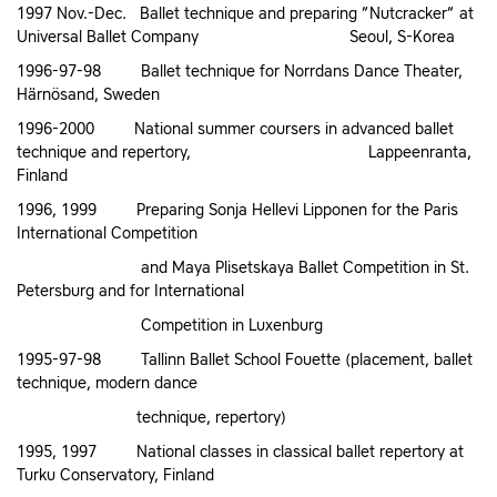
1997 Nov.-Dec. Ballet technique and preparing ”Nutcracker” at
Universal Ballet Company Seoul, S-Korea
1996-97-98 Ballet technique for Norrdans Dance Theater,
Härnösand, Sweden
1996-2000 National summer coursers in advanced ballet
technique and repertory, Lappeenranta,
Finland
1996, 1999 Preparing Sonja Hellevi Lipponen for the Paris
International Competition
and Maya Plisetskaya Ballet Competition in St.
Petersburg and for International
Competition in Luxenburg
1995-97-98 Tallinn Ballet School Fouette (placement, ballet
technique, modern dance
technique, repertory)
1995, 1997 National classes in classical ballet repertory at
Turku Conservatory, Finland