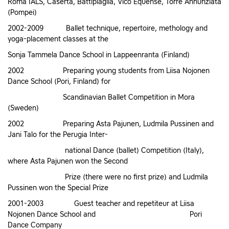
Roma IALS, Caserta, Battiplaglia, Vico Equense, Torre Annunziata
(Pompei)
2002-2009 Ballet technique, repertoire, methology and
yoga-placement classes at the
Sonja Tammela Dance School in Lappeenranta (Finland)
2002 Preparing young students from Liisa Nojonen
Dance School (Pori, Finland) for
Scandinavian Ballet Competition in Mora
(Sweden)
2002 Preparing Asta Pajunen, Ludmila Pussinen and
Jani Talo for the Perugia Inter-
national Dance (ballet) Competition (Italy),
where Asta Pajunen won the Second
Prize (there were no first prize) and Ludmila
Pussinen won the Special Prize
2001-2003 Guest teacher and repetiteur at Liisa
Nojonen Dance School and Pori
Dance Company