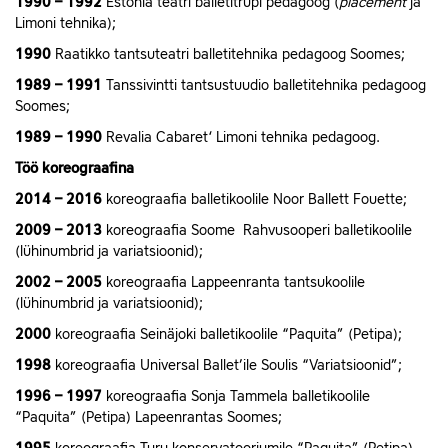
1990 – 1992
Estonia teatri balletitrupi pedagoog (
placement
ja
Limoni tehnika);
1990
Raatikko tantsuteatri balletitehnika pedagoog Soomes;
1989 – 1991
Tanssivintti tantsustuudio balletitehnika pedagoog
Soomes;
1989 – 1990
Revalia Cabaret‘ Limoni tehnika pedagoog.
Töö koreograafina
2014 – 2016
koreograafia balletikoolile Noor Ballett Fouette;
2009 – 2013
koreograafia Soome Rahvusooperi balletikoolile
(lühinumbrid ja variatsioonid);
2002 – 2005
koreograafia Lappeenranta tantsukoolile
(lühinumbrid ja variatsioonid);
2000
koreograafia Seinäjoki balletikoolile “Paquita” (Petipa);
1998
koreograafia Universal Ballet’ile Soulis “Variatsioonid”;
1996 – 1997
koreograafia Sonja Tammela balletikoolile
“Paquita” (Petipa) Lapeenrantas Soomes;