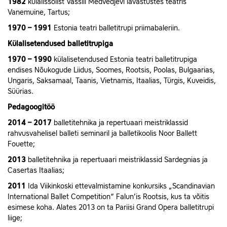
1982
külalissolist Vassili Medvedjevi lavastustes teatris
Vanemuine, Tartus;
1970 – 1991
Estonia teatri balletitrupi priimabaleriin.
Külalisetendused balletitrupiga
1970 – 1990
külalisetendused Estonia teatri balletitrupiga
endises Nõukogude Liidus, Soomes, Rootsis, Poolas, Bulgaarias,
Ungaris, Saksamaal, Taanis, Vietnamis, Itaalias, Türgis, Kuveidis,
Süürias.
Pedagoogitöö
2014 – 2017
balletitehnika ja repertuaari meistriklassid
rahvusvahelisel balleti seminaril ja balletikoolis Noor Ballett
Fouette;
2013
balletitehnika ja repertuaari meistriklassid Sardegnias ja
Casertas Itaalias;
2011
Ida Viikinkoski ettevalmistamine konkursiks „Scandinavian
International Ballet Competition“ Falun’is Rootsis, kus ta võitis
esimese koha. Alates 2013 on ta Pariisi Grand Opera balletitrupi
liige;