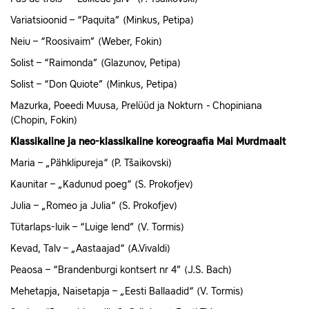
Variatsioonid – “Paquita” (Minkus, Petipa)
Neiu – “Roosivaim” (Weber, Fokin)
Solist – “Raimonda” (Glazunov, Petipa)
Solist – “Don Quiote” (Minkus, Petipa)
Mazurka, Poeedi Muusa
,
Prelüüd ja Nokturn
-
Chopiniana
(Chopin, Fokin)
Klassikaline ja neo-klassikaline koreograafia Mai Murdmaalt
Maria – „Pähklipureja“ (P. Tšaikovski)
Kaunitar – „Kadunud poeg“ (S. Prokofjev)
Julia – „Romeo ja Julia“ (S. Prokofjev)
Tütarlaps-luik – “Luige lend” (V. Tormis)
Kevad, Talv – „Aastaajad“ (A.Vivaldi)
Peaosa – “Brandenburgi kontsert nr 4” (J.S. Bach)
Mehetapja, Naisetapja – „Eesti Ballaadid“ (V. Tormis)