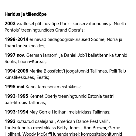
Haridus ja täiendõpe
2003
vaatlusel põhinev õpe Pariisi konservatooriumis ja Noella
Pontois’ treeningtundides Grand Opera’s;
1998-2014
erinevad pedagoogikakursused Soome, Norra ja
Taani tantsukoolides;
1997 nov
. German Ianson’i ja Daniel Job’i balletitehnika tunnid
Soulis, Lõuna-Koreas;
1994-2006
Marika Blossfeldt’i joogatunnid Tallinnas, Polli Talu
kunstikeskuses, Eestis;
1995 mai
Karin Jamesoni meistriklass;
1993-1995
Kennet Oberly treeningtunnid Estonia teatri
balletitrupis Tallinnas;
1993-1994
May Gerrie Holihani meistriklass Tallinnas;
1992
kutsutud osalejana „American Dance Festivalil“.
Tantsutehnika meistriklass Betty Jonesi, Ron Browni, Gerrie
Holihani, Woody McGriffi juhendamisel; kompositsioonitunnid