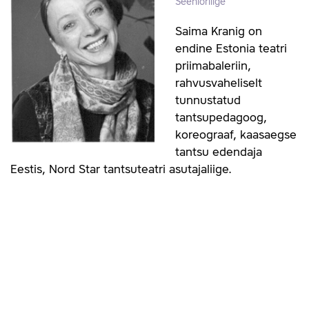
Seeniorliige
Saima Kranig on
endine Estonia teatri
priimabaleriin,
rahvusvaheliselt
tunnustatud
tantsupedagoog,
koreograaf, kaasaegse
tantsu edendaja
Eestis, Nord Star tantsuteatri asutajaliige.