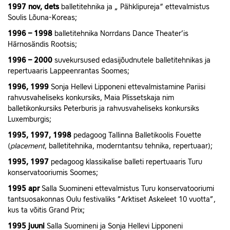
1997 nov, dets
balletitehnika ja „ Pähklipureja“ ettevalmistus
Soulis Lõuna-Koreas;
1996 – 1998
balletitehnika Norrdans Dance Theater’is
Härnosändis Rootsis;
1996 – 2000
suvekursused edasijõudnutele balletitehnikas ja
repertuaaris Lappeenrantas Soomes;
1996, 1999
Sonja Hellevi Lipponeni ettevalmistamine Pariisi
rahvusvaheliseks konkursiks, Maia Plissetskaja nim
balletikonkursiks Peterburis ja rahvusvaheliseks konkursiks
Luxemburgis;
1995, 1997, 1998
pedagoog Tallinna Balletikoolis Fouette
(
placement
, balletitehnika, moderntantsu tehnika, repertuaar);
1995, 1997
pedagoog klassikalise balleti repertuaaris Turu
konservatooriumis Soomes;
1995 apr
Salla Suomineni ettevalmistus Turu konservatooriumi
tantsuosakonnas Oulu festivaliks ”Arktiset Askeleet 10 vuotta”,
kus ta võitis Grand Prix;
1995 juuni
Salla Suomineni ja Sonja Hellevi Lipponeni