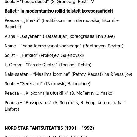
Soolo – “Peegeldused” (S. Grünberg) Eesti TV
Balleti- ja moderntantsu rollid teistelt koreograafidelt
Peaosa – „Bhakti“ (traditsiooniline India muusika, liikumine
Bejart’lt)
Aisha – „Gayaneh” (Hatšaturjan, koreograafia Enn suve)
Naine – “Vana teema variatsioonidega” (Beethoven, Seyfert)
Solist – „Hetked“ (Prokofjev, Galeizovski)
L. Grahn – “Pas de Quatre” (Taglioni, Dohlin)
Nais-saatan – “Maailma loomine” (Petrov, Kassatkina & Vassiljov)
Soolo – “Serenaad” (Tšaikovski, Balanchine)
Peaosa – „Kilpkonna jalutuskäik“ (B. McFerrin, J. Yasko)
Peaosa – “Bussipeatus” (A. Summers, R. Fripp, koreograafia T.
Linfors)
NORD STAR TANTSUTEATRIS (1991 – 1992)