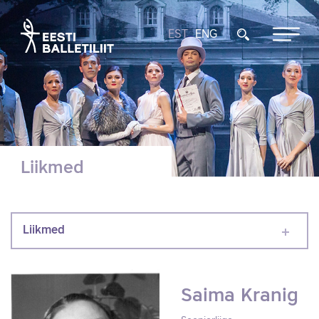
EST
ENG
Liikmed
Liikmed
Saima Kranig