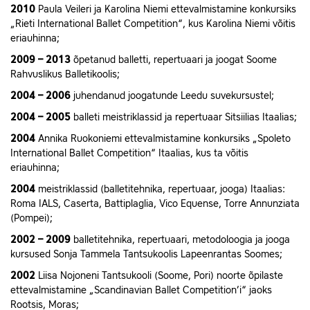
2010
Paula Veileri ja Karolina Niemi ettevalmistamine konkursiks
„Rieti International Ballet Competition“, kus Karolina Niemi võitis
eriauhinna;
2009 – 2013
õpetanud balletti, repertuaari ja joogat Soome
Rahvuslikus Balletikoolis;
2004 – 2006
juhendanud joogatunde Leedu suvekursustel;
2004 – 2005
balleti meistriklassid ja repertuaar Sitsiilias Itaalias;
2004
Annika Ruokoniemi ettevalmistamine konkursiks „Spoleto
International Ballet Competition“ Itaalias, kus ta võitis
eriauhinna;
2004
meistriklassid (balletitehnika, repertuaar, jooga) Itaalias:
Roma IALS, Caserta, Battiplaglia, Vico Equense, Torre Annunziata
(Pompei);
2002 – 2009
balletitehnika, repertuaari, metodoloogia ja jooga
kursused Sonja Tammela Tantsukoolis Lapeenrantas Soomes;
2002
Liisa Nojoneni Tantsukooli (Soome, Pori) noorte õpilaste
ettevalmistamine „Scandinavian Ballet Competition’i“ jaoks
Rootsis, Moras;