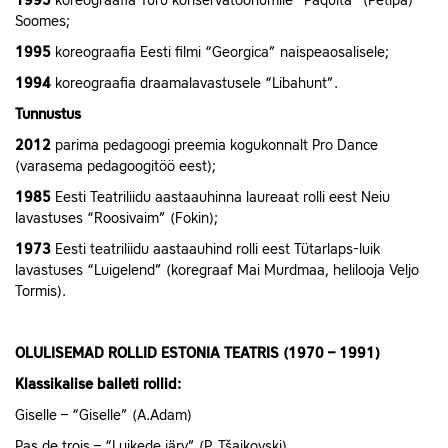
1995
koreograafia Turu konservatooriumile “Paquita” (Petipa)
Soomes;
1995
koreograafia Eesti filmi “Georgica” naispeaosalisele;
1994
koreograafia draamalavastusele “Libahunt”.
Tunnustus
2012
parima pedagoogi preemia kogukonnalt Pro Dance
(varasema pedagoogitöö eest);
1985
Eesti Teatriliidu aastaauhinna laureaat rolli eest Neiu
lavastuses “Roosivaim” (Fokin);
1973
Eesti teatriliidu aastaauhind rolli eest Tütarlaps-luik
lavastuses “Luigelend” (koregraaf Mai Murdmaa, helilooja Veljo
Tormis).
OLULISEMAD ROLLID ESTONIA TEATRIS (1970 – 1991)
Klassikalise balleti rollid:
Giselle – “Giselle” (A.Adam)
Pas de trois – “Luikede järv” (P. Tšaikovski)