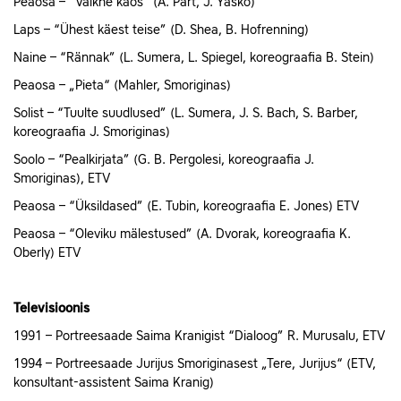
Peaosa – “Vaikne kaos” (A. Pärt, J. Yasko)
Laps – “Ühest käest teise” (D. Shea, B. Hofrenning)
Naine – “Rännak” (L. Sumera, L. Spiegel, koreograafia B. Stein)
Peaosa – „Pieta“ (Mahler, Smoriginas)
Solist – “Tuulte suudlused” (L. Sumera, J. S. Bach, S. Barber,
koreograafia J. Smoriginas)
Soolo – “Pealkirjata” (G. B. Pergolesi, koreograafia J.
Smoriginas), ETV
Peaosa – “Üksildased” (E. Tubin, koreograafia E. Jones) ETV
Peaosa – “Oleviku mälestused” (A. Dvorak, koreograafia K.
Oberly) ETV
Televisioonis
1991 – Portreesaade Saima Kranigist “Dialoog” R. Murusalu, ETV
1994 – Portreesaade Jurijus Smoriginasest „Tere, Jurijus“ (ETV,
konsultant-assistent Saima Kranig)