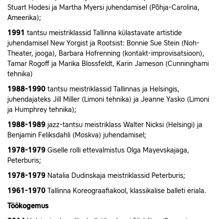
Stuart Hodesi ja Martha Myersi juhendamisel (Põhja-Carolina,
Ameerika);
1991
tantsu meistriklassid Tallinna külastavate artistide
juhendamisel New Yorgist ja Rootsist: Bonnie Sue Stein (Noh-
Theater, jooga), Barbara Hofrenning (kontakt-improvisatsioon),
Tamar Rogoff ja Marika Blossfeldt, Karin Jameson (Cunninghami
tehnika)
1988-1990
tantsu meistriklassid Tallinnas ja Helsingis,
juhendajateks Jill Miller (Limoni tehnika) ja Jeanne Yasko (Limoni
ja Humphrey tehnika);
1988-1989
jazz-tantsu meistriklass Walter Nicksi (Helsingi) ja
Benjamin Feliksdahli (Moskva) juhendamisel;
1978-1979
Giselle rolli ettevalmistus Olga Mayevskajaga,
Peterburis;
1978-1979
Natalia Dudinskaja meistriklassid Peterburis;
1961-1970
Tallinna Koreograafiakool, klassikalise balleti eriala.
Töökogemus