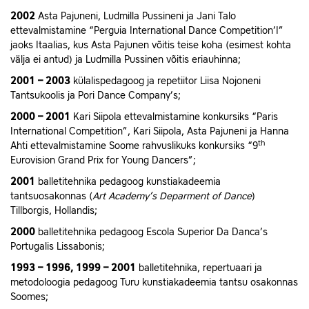
2002
Asta Pajuneni, Ludmilla Pussineni ja Jani Talo
ettevalmistamine “Perguia International Dance Competition’I”
jaoks Itaalias, kus Asta Pajunen võitis teise koha (esimest kohta
välja ei antud) ja Ludmilla Pussinen võitis eriauhinna;
2001 – 2003
külalispedagoog ja repetiitor Liisa Nojoneni
Tantsukoolis ja Pori Dance Company’s;
2000 – 2001
Kari Siipola ettevalmistamine konkursiks “Paris
International Competition”, Kari Siipola, Asta Pajuneni ja Hanna
th
Ahti ettevalmistamine Soome rahvuslikuks konkursiks “9
Eurovision Grand Prix for Young Dancers”;
2001
balletitehnika pedagoog kunstiakadeemia
tantsuosakonnas (
Art Academy’s Deparment of Dance
)
Tillborgis, Hollandis;
2000
balletitehnika pedagoog Escola Superior Da Danca’s
Portugalis Lissabonis;
1993 – 1996, 1999 – 2001
balletitehnika, repertuaari ja
metodoloogia pedagoog Turu kunstiakadeemia tantsu osakonnas
Soomes;