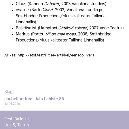
Claus (Kanderi
Cabaret
, 2003 Vanalinnastuudios)
osaline (Barti
Oliver!
, 2003, Vanalinnastuudio ja
Smithbridge Productions/Muusikaliteater Tallinna
Linnahallis)
Balletisolist (Hamptoni
Ohtlikud suhted
, 2007 Vene Teatris)
Madrus (Porteri
Nii on meil moes
, 2008, Smithbridge
Productions/Muusikaliteater Tallinna Linnahallis)
Allikas: http://etbl.teatriliit.ee/artikkel/eensoo_ivar1
Blogi
Juubeliportree: Juta Lehiste 85
22.06.2026
Eesti Balletiliit
Uus 5, Tallinn