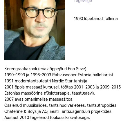
Tegevliige
1990 lõpetanud Tallinna
Koreograafiakooli (erialaõppejõud Enn Suve)
1990–1993 ja 1996–2003 Rahvusooper Estonia balletiartist
1991 moderntantsuteatri Nordic Star tantsija
2001 õppis massaažikursusel, töötas 2001–2003 ja 2009–2015
Estonias massöörina (füsioteraapia, taastusravi).
2007 avas omanimelise massaažitoa
Osalenud muusikalides, tantsinud varietees, tantsutruppides
Chaterine & Boys ja AQ, Eesti Tantsuagentuuri projektides.
Aastast 2010 tegelenud tõukassikasvatusega.