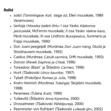
Rollid
solist (Tommingase
Koit. Valge öö
, Elleri muusikale, 1989
Vanemuises)
tantsija (
Moodsa balleti õhtu:
I osa Yasko
Kilpkonna
jalutuskäik
, McFerrini muusikale; II osa Yasko
Vaikne kaos
,
Pärdi muusikale; III osa Lindforsi
Bussipeatus
, Summersi ja
Frippi muusikale, 1990)
Don Juani peegelpilt (Murdmaa
Don Juani mäng
, Glucki ja
Stockhauseni muusikale, 1992)
Caelius (Murdmaa
Catulli carmina
, Orffi muusikale, 1993)
Dorcon (Raveli
Daphnis ja Chloë
, 1996)
Toreadoor (Bizet´ ja Štšedrini
Carmen
, 1996)
Hunt (Tšaikovski
Uinuv kaunitar
, 1997)
Tybalt (Prokofjevi
Romeo ja Julia
, 1998)
Krahv Heinrich (Murdmaa
Tuleingel
, Skrjabini muusikale,
1998)
Peremees (Tubina
Kratt
, 1999)
Tuškevitš (Štšedrini
Anna Karenina
, 2000)
Drosselmeier (Tšaikovski
Pähklipureja
, 2000)
Peaminister von Rothbart (Tšaikovski
Luikede järv
, 2002)