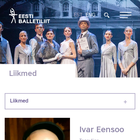
EST
ENG
Liikmed
Liikmed
Ivar Eensoo