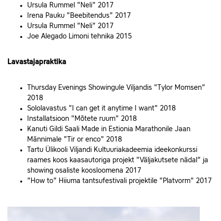
Ursula Rummel "Neli" 2017
Irena Pauku "Beebitendus" 2017
Ursula Rummel "Neli" 2017
Joe Alegado Limoni tehnika 2015
Lavastajapraktika
Thursday Evenings Showingule Viljandis "Tylor Momsen"
2018
Sololavastus "I can get it anytime I want" 2018
Installatsioon "Mõtete ruum" 2018
Kanuti Gildi Saali Made in Estionia Marathonile Jaan
Männimale "Tir or enco" 2018
Tartu Ülikooli Viljandi Kultuuriakadeemia ideekonkurssi
raames koos kaasautoriga projekt "Väljakutsete nädal" ja
showing osaliste koosloomena 2017
"How to" Hiiuma tantsufestivali projektile "Platvorm" 2017