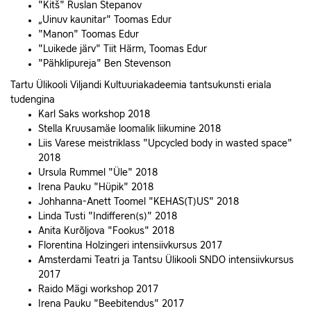
"Kitš" Ruslan Stepanov
„Uinuv kaunitar" Toomas Edur
"Manon" Toomas Edur
"Luikede järv" Tiit Härm, Toomas Edur
"Pähklipureja" Ben Stevenson
Tartu Ülikooli Viljandi Kultuuriakadeemia tantsukunsti eriala
tudengina
Karl Saks workshop 2018
Stella Kruusamäe loomalik liikumine 2018
Liis Varese meistriklass "Upcycled body in wasted space"
2018
Ursula Rummel "Üle" 2018
Irena Pauku "Hüpik" 2018
Johhanna-Anett Toomel "KEHAS(T)US" 2018
Linda Tusti "Indifferen(s)" 2018
Anita Kurõljova "Fookus" 2018
Florentina Holzingeri intensiivkursus 2017
Amsterdami Teatri ja Tantsu Ülikooli SNDO intensiivkursus
2017
Raido Mägi workshop 2017
Irena Pauku "Beebitendus" 2017