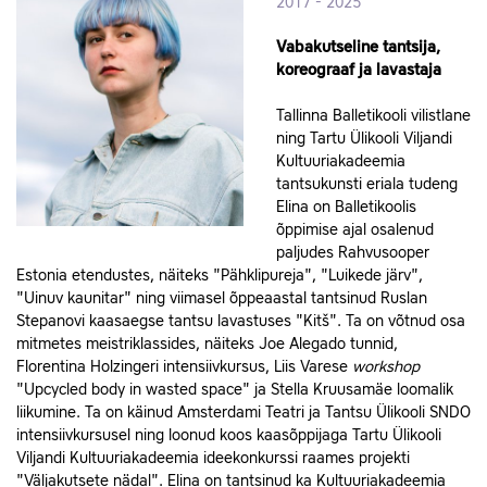
2017 - 2025
Vabakutseline tantsija,
koreograaf ja lavastaja
Tallinna Balletikooli vilistlane
ning Tartu Ülikooli Viljandi
Kultuuriakadeemia
tantsukunsti eriala tudeng
Elina on Balletikoolis
õppimise ajal osalenud
paljudes Rahvusooper
Estonia etendustes, näiteks "Pähklipureja", "Luikede järv",
"Uinuv kaunitar" ning viimasel õppeaastal tantsinud Ruslan
Stepanovi kaasaegse tantsu lavastuses "Kitš". Ta on võtnud osa
mitmetes meistriklassides, näiteks Joe Alegado tunnid,
Florentina Holzingeri intensiivkursus, Liis Varese
workshop
"Upcycled body in wasted space" ja Stella Kruusamäe loomalik
liikumine. Ta on käinud Amsterdami Teatri ja Tantsu Ülikooli SNDO
intensiivkursusel ning loonud koos kaasõppijaga Tartu Ülikooli
Viljandi Kultuuriakadeemia ideekonkurssi raames projekti
"Väljakutsete nädal". Elina on tantsinud ka Kultuuriakadeemia