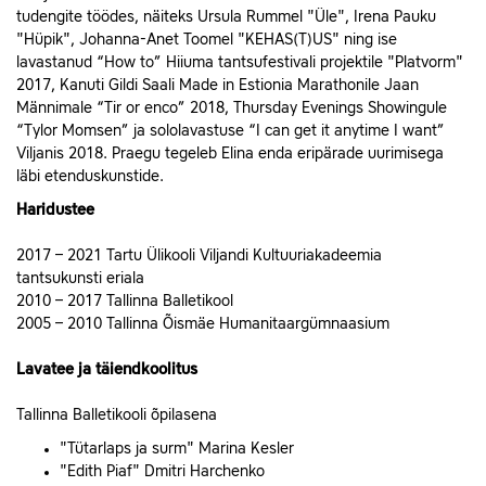
tudengite töödes, näiteks Ursula Rummel "Üle", Irena Pauku
"Hüpik", Johanna-Anet Toomel "KEHAS(T)US" ning ise
lavastanud “How to” Hiiuma tantsufestivali projektile "Platvorm"
2017, Kanuti Gildi Saali Made in Estionia Marathonile Jaan
Männimale “Tir or enco” 2018, Thursday Evenings Showingule
“Tylor Momsen” ja sololavastuse “I can get it anytime I want”
Viljanis 2018. Praegu tegeleb Elina enda eripärade uurimisega
läbi etenduskunstide.
Haridustee
2017 – 2021 Tartu Ülikooli Viljandi Kultuuriakadeemia
tantsukunsti eriala
2010 – 2017 Tallinna Balletikool
2005 – 2010 Tallinna Õismäe Humanitaargümnaasium
Lavatee ja täiendkoolitus
Tallinna Balletikooli õpilasena
"Tütarlaps ja surm" Marina Kesler
"Edith Piaf" Dmitri Harchenko