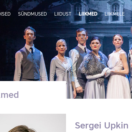
ISED
SÜNDMUSED
LIIDUST
LIIKMED
LIIKMELE
ikmed
Sergei Upkin