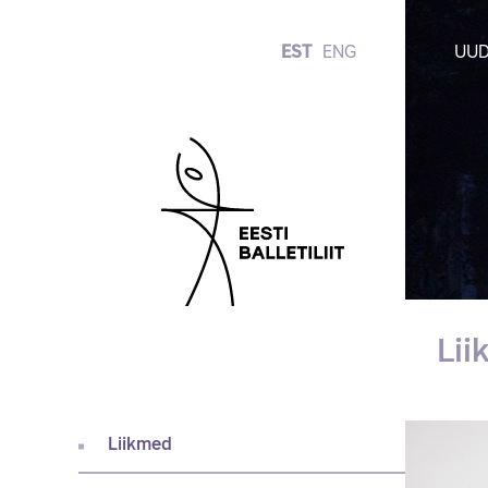
EST
ENG
UUD
Li
Liikmed